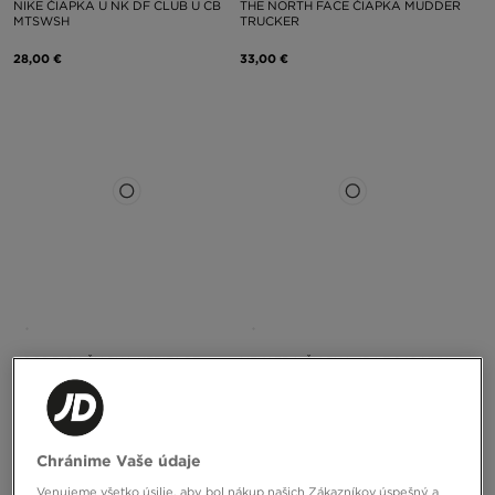
NIKE ČIAPKA U NK DF CLUB U CB
THE NORTH FACE ČIAPKA MUDDER
MTSWSH
TRUCKER
28,00 €
33,00 €
HOODRICH ČIAPKA HERITAGE
NEW ERA ČIAPKA JR LE 940 NYY
TRUCKER CAP
NEW YORK YANKEES
35,00 €
21,00 €
Chránime Vaše údaje
Venujeme všetko úsilie, aby bol nákup našich Zákazníkov úspešný a