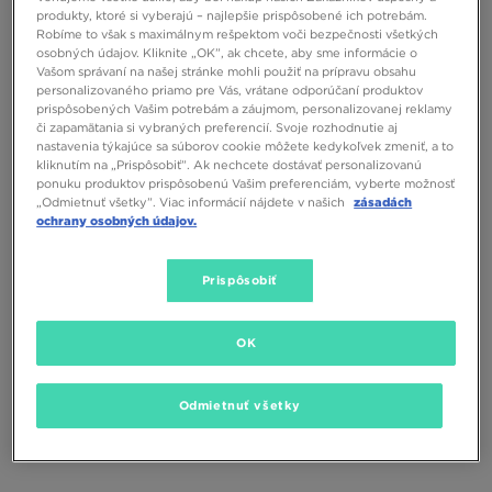
produkty, ktoré si vyberajú – najlepšie prispôsobené ich potrebám.
Robíme to však s maximálnym rešpektom voči bezpečnosti všetkých
osobných údajov. Kliknite „OK”, ak chcete, aby sme informácie o
Vašom správaní na našej stránke mohli použiť na prípravu obsahu
personalizovaného priamo pre Vás, vrátane odporúčaní produktov
prispôsobených Vašim potrebám a záujmom, personalizovanej reklamy
či zapamätania si vybraných preferencií. Svoje rozhodnutie aj
nastavenia týkajúce sa súborov cookie môžete kedykoľvek zmeniť, a to
kliknutím na „Prispôsobiť”. Ak nechcete dostávať personalizovanú
ponuku produktov prispôsobenú Vašim preferenciám, vyberte možnosť
„Odmietnuť všetky”. Viac informácií nájdete v našich
zásadách
HOODRICH ČIAPKA CORE '26 5
HOODRICH ČIAPKA BOOST 5 PANEL
ochrany osobných údajov.
PANEL
TRUCKER
28,00 €
30,00 €
Prispôsobiť
OK
Odmietnuť všetky