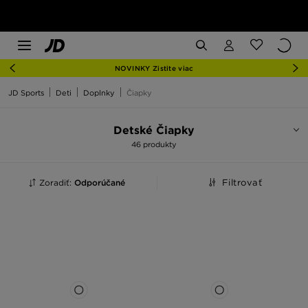
NOVINKY Zistite viac
JD Sports
Deti
Doplnky
Čiapky
Detské Čiapky
46 produkty
Zoradiť:
Odporúčané
Filtrovať