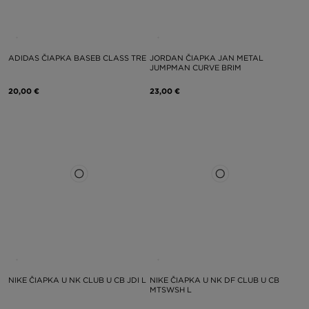
ADIDAS ČIAPKA BASEB CLASS TRE
JORDAN ČIAPKA JAN METAL
JUMPMAN CURVE BRIM
20,00 €
23,00 €
NIKE ČIAPKA U NK CLUB U CB JDI L
NIKE ČIAPKA U NK DF CLUB U CB
MTSWSH L