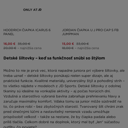
ONLY AT
HOODRICH ČIAPKA ICARUS 6
JORDAN ČIAPKA U J PRO CAP S FB
PANEL
JUMPMAN
16,00 €
35,00 €
15,00 €
33,00 €
20,00 €
– najnižšia cena
18,00 €
– najnižšia cena
Detské šiltovky – keď sa funkčnosť snúbi so štýlom
Možno to nie je prvá vec, ktorá napadne juniora pri výbere šiltovky, ale
treba uznať – detské šiltovky ponúkajú nielen super dizajn, ale aj
praktické funkcie. Kvalitné materiály, univerzálny štýl a pohodlný strih –
to všetko nájdete v modeloch z JD Sports. Detské šiltovky z odolnej
tkaniny sú ideálne na vonkajšie aktivity – aj počas horúcich dní.
Vzdušná a starostlivo vybraná bavlna zabraňuje prehrievaniu hlavy a
zaručuje maximálny komfort. Vďaka tomu sa junior môže sústrediť na
to, čo práve robí – bez zbytočných starostí. Tvarovaný šilt chráni zrak
pred slnečnými lúčmi a nastaviteľný remienok vzadu umožňuje
prispôsobiť veľkosť – takže sa nestane, že by čiapka padala alebo
príliš tlačila. Celkom dobré na doplnok, ktorý mal byť „len“ súčasťou
outfitu, čo poviete?