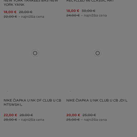
NEW YORK YANKEES BAS NEW
RECYCLED 66 CLASSIC HAT
YORK YANK
18,00 €
30,00 €
18,00 €
28,00 €
24,00 €
– najnižšia cena
22,00 €
– najnižšia cena
NIKE ČIAPKA U NK DF CLUB U CB
NIKE ČIAPKA U NK CLUB U CB JDI L
MTSWSH L
22,00 €
28,00 €
20,00 €
25,00 €
28,00 €
– najnižšia cena
25,00 €
– najnižšia cena