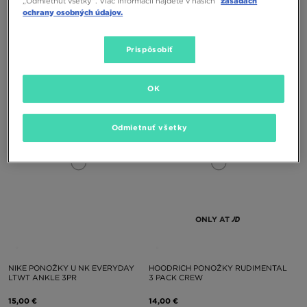
„Odmietnuť všetky”. Viac informácií nájdete v našich
zásadách
KÚP 3 ZA 2
ochrany osobných údajov.
MCKENZIE PONOŽKY 3PK INV WHT
NIKE PONOŽKY 3PPK VALUE NO
Prispôsobiť
SOCK PACKS
SHOW
10,00 €
14,00 €
OK
Odmietnuť všetky
ONLY AT
NIKE PONOŽKY U NK EVERYDAY
HOODRICH PONOŽKY RUDIMENTAL
LTWT ANKLE 3PR
3 PACK CREW
15,00 €
14,00 €