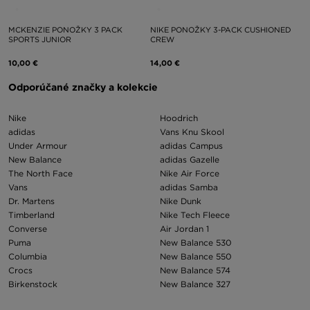
MCKENZIE PONOŽKY 3 PACK
NIKE PONOŽKY 3-PACK CUSHIONED
SPORTS JUNIOR
CREW
10,00 €
14,00 €
Odporúčané značky a kolekcie
Nike
Hoodrich
adidas
Vans Knu Skool
Under Armour
adidas Campus
New Balance
adidas Gazelle
The North Face
Nike Air Force
Vans
adidas Samba
Dr. Martens
Nike Dunk
Timberland
Nike Tech Fleece
Converse
Air Jordan 1
Puma
New Balance 530
Columbia
New Balance 550
Crocs
New Balance 574
Birkenstock
New Balance 327
Asics
Nike Air Max 97