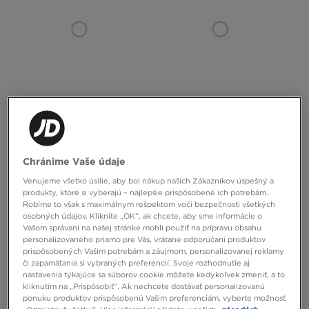
ADIDAS PONOŽKY 3-PACK SOLID
NIKE PONOŽKY 6-PACK CUSHIONED
HIGH CREW
TRAINING CREW
Chránime Vaše údaje
15,00 €
24,00 €
Venujeme všetko úsilie, aby bol nákup našich Zákazníkov úspešný a
produkty, ktoré si vyberajú – najlepšie prispôsobené ich potrebám.
Robíme to však s maximálnym rešpektom voči bezpečnosti všetkých
osobných údajov. Kliknite „OK”, ak chcete, aby sme informácie o
Vašom správaní na našej stránke mohli použiť na prípravu obsahu
personalizovaného priamo pre Vás, vrátane odporúčaní produktov
prispôsobených Vašim potrebám a záujmom, personalizovanej reklamy
či zapamätania si vybraných preferencií. Svoje rozhodnutie aj
nastavenia týkajúce sa súborov cookie môžete kedykoľvek zmeniť, a to
kliknutím na „Prispôsobiť”. Ak nechcete dostávať personalizovanú
ponuku produktov prispôsobenú Vašim preferenciám, vyberte možnosť