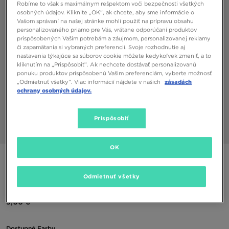
Robíme to však s maximálnym rešpektom voči bezpečnosti všetkých
osobných údajov. Kliknite „OK”, ak chcete, aby sme informácie o
Vašom správaní na našej stránke mohli použiť na prípravu obsahu
personalizovaného priamo pre Vás, vrátane odporúčaní produktov
prispôsobených Vašim potrebám a záujmom, personalizovanej reklamy
či zapamätania si vybraných preferencií. Svoje rozhodnutie aj
nastavenia týkajúce sa súborov cookie môžete kedykoľvek zmeniť, a to
kliknutím na „Prispôsobiť”. Ak nechcete dostávať personalizovanú
ponuku produktov prispôsobenú Vašim preferenciám, vyberte možnosť
„Odmietnuť všetky”. Viac informácií nájdete v našich
zásadách
ochrany osobných údajov.
Prispôsobiť
1/3
OK
ONLY AT JD
MCKENZIE TRENKY WYATT 3 PACK JUNIOR
Odmietnuť všetky
3,00 €
Dostupné Farby