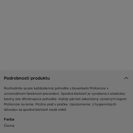
Podrobnosti produktu
Rozhodnite sa pre každodenné pohodlie s boxerkami McKenzie v
univerzálnom farebnom prevedení. Spodná bielizeň je vyrobená z elastickej
bavlny pre dlhotrvajúce pohodlie. Každý pár bol zakončený výrazným logom
McKenzie na leme. Možno prať v práčke. Upozornenie: z hygienických
dôvodov sa spodná bielizeň nedá vrátiť.
Farba
Čierna