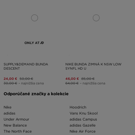
ONLY AT
SUPPLY&DEMAND BUNDA
NIKE BUNDA ZIMNÁ K NSW LOW
DESCENT
SYNFL HD U
24,00 €
50,00 €
46,00 €
85,00 €
30,00 €
– najnižšia cena
64,00 €
– najnižšia cena
Odporúčané značky a kolekcie
Nike
Hoodrich
adidas
Vans Knu Skool
Under Armour
adidas Campus
New Balance
adidas Gazelle
The North Face
Nike Air Force