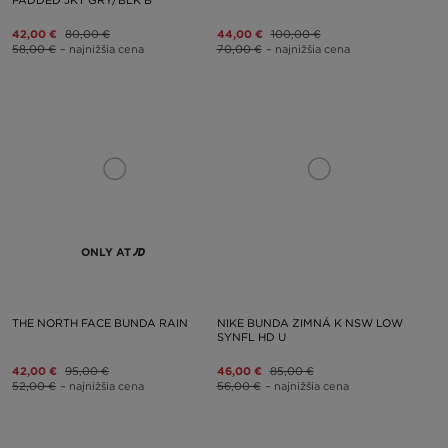
PADDED JKT GRY/BLK B
42,00 €
80,00 €
44,00 €
100,00 €
58,00 €
– najnižšia cena
70,00 €
– najnižšia cena
ONLY AT
THE NORTH FACE BUNDA RAIN
NIKE BUNDA ZIMNÁ K NSW LOW
SYNFL HD U
42,00 €
95,00 €
46,00 €
85,00 €
52,00 €
– najnižšia cena
56,00 €
– najnižšia cena