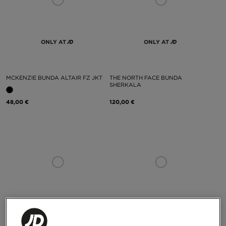
ONLY AT
ONLY AT
MCKENZIE BUNDA ALTAIR FZ JKT
THE NORTH FACE BUNDA
SHERKALA
48,00 €
120,00 €