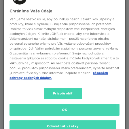
HOODRICH BUNDA ZIMNÁ
NIKE BUNDA PÁPEROVÁ K NSW TF
Chránime Vaše údaje
PARALLEL V2 -
ADP PUFFER BOY
Venujeme všetko úsilie, aby bol nákup našich Zákazníkov úspešný a
95,00 €
85,00 €
produkty, ktoré si vyberajú – najlepšie prispôsobené ich potrebám.
Robíme to však s maximálnym rešpektom voči bezpečnosti všetkých
osobných údajov. Kliknite „OK”, ak chcete, aby sme informácie o
Vašom správaní na našej stránke mohli použiť na prípravu obsahu
personalizovaného priamo pre Vás, vrátane odporúčaní produktov
prispôsobených Vašim potrebám a záujmom, personalizovanej reklamy
či zapamätania si vybraných preferencií. Svoje rozhodnutie aj
nastavenia týkajúce sa súborov cookie môžete kedykoľvek zmeniť, a to
kliknutím na „Prispôsobiť”. Ak nechcete dostávať personalizovanú
ponuku produktov prispôsobenú Vašim preferenciám, vyberte možnosť
„Odmietnuť všetky”. Viac informácií nájdete v našich
zásadách
ochrany osobných údajov.
ONLY AT
Prispôsobiť
MCKENZIE BUNDA ZIMNÁ CINDER
NIKE BUNDA ZIMNÁ K NSW TF ADP
PUFFER COLORBLOCK
OK
50,00 €
90,00 €
Odmietnuť všetky