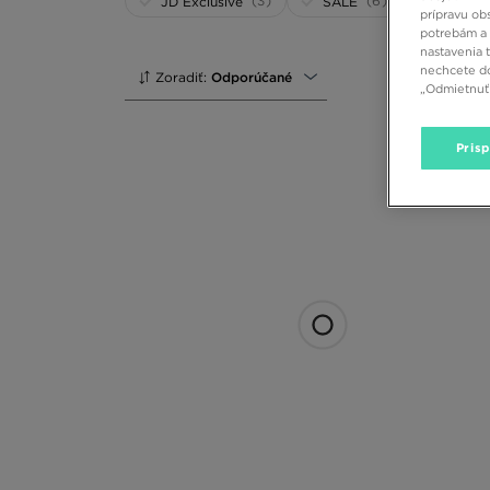
(3)
(6)
JD Exclusive
SALE
prípravu ob
potrebám a 
nastavenia 
nechcete do
Zoradiť:
Odporúčané
„Odmietnuť 
Pris