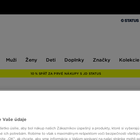
Muži
Ženy
Deti
Doplnky
Značky
Kolekcie
Muži
Ženy
Deti
Doplnky
Značky
Kolekcie
10 % SPÄŤ ZA PRVÉ NÁKUPY S JD STATUS
 Vaše údaje
Veľkosť
Farba
Druh
etko úsilie, aby bol nákup našich Zákazníkov úspešný a produkty, ktoré si vyberajú 
é ich potrebám. Robíme to však s maximálnym rešpektom voči bezpečnosti všetký
knite „OK”, ak chcete, aby sme informácie o Vašom správaní na našej stránke mohli p