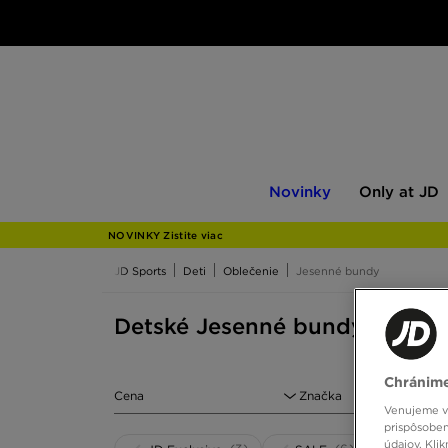
Novinky
Only
Novinky
Only at JD
at
JD
NOVINKY Zistite viac
JD Sports
Deti
Oblečenie
Jesenné bundy
Detské Jesenné bundy
Chránime
Cena
Značka
Venujeme vš
prispôsoben
údajov. Kli