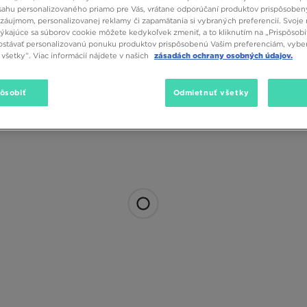
sahu personalizovaného priamo pre Vás, vrátane odporúčaní produktov prispôsobe
záujmom, personalizovanej reklamy či zapamätania si vybraných preferencií. Svoje 
týkajúce sa súborov cookie môžete kedykoľvek zmeniť, a to kliknutím na „Prispôsobi
stávať personalizovanú ponuku produktov prispôsobenú Vašim preferenciám, vybe
všetky”. Viac informácií nájdete v našich
zásadách ochrany osobných údajov.
pôsobiť
Odmietnuť všetky