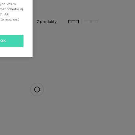
ných Vašim
rozhodnutie aj
ť”. Ak
rte možnosť
7 produkty
OK