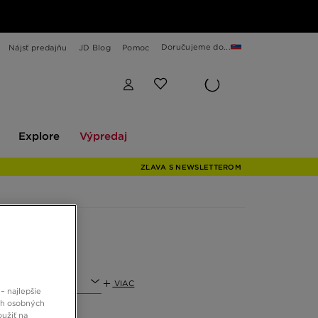
Doručujeme do...
Nájsť predajňu
JD Blog
Pomoc
Explore
Výpredaj
Explore
Výpredaj
ZĽAVA S NEWSLETTEROM
VIAC
– najlepšie
ch osobných
oužiť na