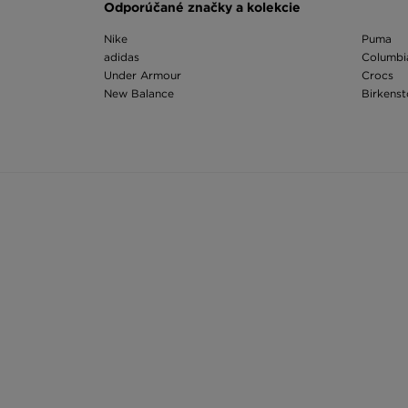
Odporúčané značky a kolekcie
Nike
Puma
adidas
Columbi
Under Armour
Crocs
New Balance
Birkens
The North Face
Asics
Vans
Champi
Dr. Martens
Ellesse
Timberland
Fila
Converse
On Runn
Odporúčané kategórie
Nike mikina
The Nort
Champion mikina
Nike kra
Mikina jordan
The Nor