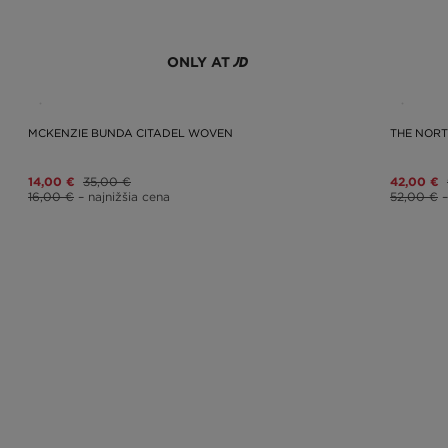
ONLY AT
MCKENZIE BUNDA CITADEL WOVEN
THE NORT
14,00 €
35,00 €
42,00 €
16,00 €
– najnižšia cena
52,00 €
–