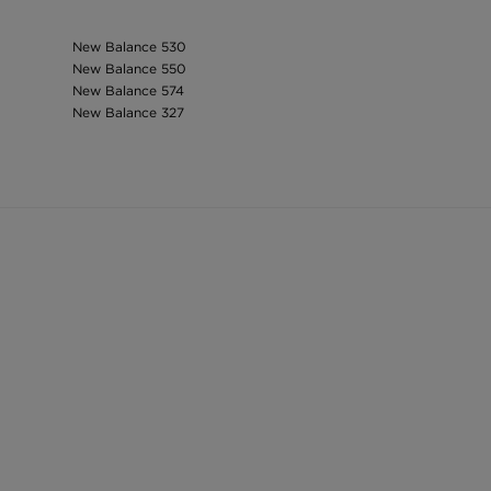
New Balance 530
New Balance 550
New Balance 574
New Balance 327
Nike Air Max 97
New Balance 9060
adidas Yeezy
Nike Air Max 90
Puma Mayze
Detská zimna bunda Nike