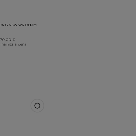
DA G NSW WR DENIM
70,00 €
– najnižšia cena