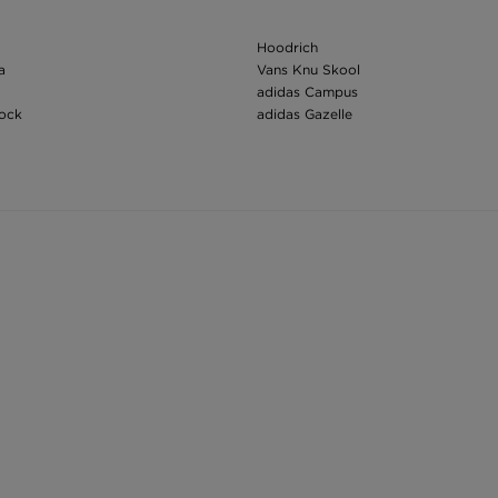
Hoodrich
a
Vans Knu Skool
adidas Campus
tock
adidas Gazelle
Nike Air Force
on
adidas Samba
Nike Dunk
Nike Tech Fleece
ing
Air Jordan 1
h Face mikina
Detské teplákové súpravy
ťasy
Jordan tričká detské
th Face bunda
Jordan mikina detská