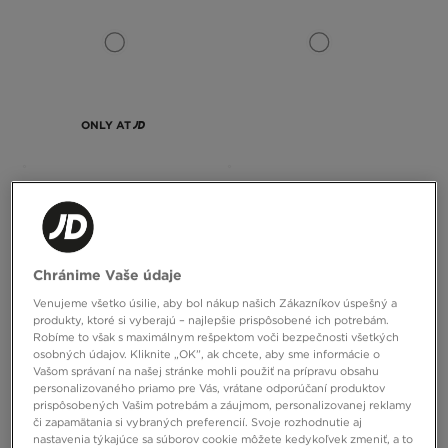
ONLY AT
MCKENZIE MIKINA S KAPUCŇOU
NIKE MIKINA G NSW STUDIO FLC
ROCCO OH HD
BXY OS LBR
24,00 €
40,00 €
Chránime Vaše údaje
Venujeme všetko úsilie, aby bol nákup našich Zákazníkov úspešný a
produkty, ktoré si vyberajú – najlepšie prispôsobené ich potrebám.
Robíme to však s maximálnym rešpektom voči bezpečnosti všetkých
osobných údajov. Kliknite „OK”, ak chcete, aby sme informácie o
Vašom správaní na našej stránke mohli použiť na prípravu obsahu
personalizovaného priamo pre Vás, vrátane odporúčaní produktov
prispôsobených Vašim potrebám a záujmom, personalizovanej reklamy
či zapamätania si vybraných preferencií. Svoje rozhodnutie aj
nastavenia týkajúce sa súborov cookie môžete kedykoľvek zmeniť, a to
ONLY AT