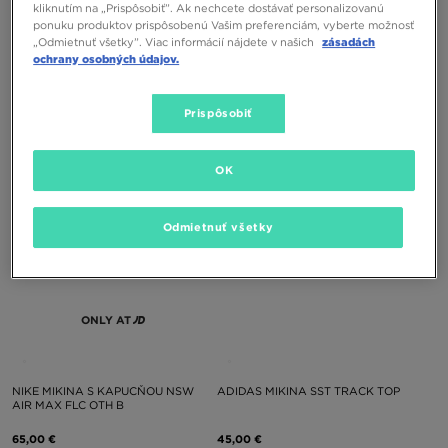
kliknutím na „Prispôsobiť”. Ak nechcete dostávať personalizovanú
ponuku produktov prispôsobenú Vašim preferenciám, vyberte možnosť
„Odmietnuť všetky”. Viac informácií nájdete v našich
zásadách
ochrany osobných údajov.
NIKE MIKINA S KAPUCŇOU G NSW
NIKE MIKINA S KAPUCŇOU B NSW
STUDIO FLC
TCH FLC MIX
Prispôsobiť
45,00 €
80,00 €
OK
Odmietnuť všetky
ONLY AT
NIKE MIKINA S KAPUCŇOU NSW
ADIDAS MIKINA SST TRACK TOP
AIR MAX FLC OTH B
65,00 €
45,00 €