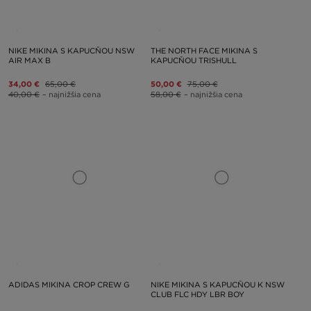
NIKE MIKINA S KAPUCŇOU NSW
THE NORTH FACE MIKINA S
AIR MAX B
KAPUCŇOU TRISHULL
34,00 €
65,00 €
50,00 €
75,00 €
40,00 €
– najnižšia cena
58,00 €
– najnižšia cena
ADIDAS MIKINA CROP CREW G
NIKE MIKINA S KAPUCŇOU K NSW
CLUB FLC HDY LBR BOY