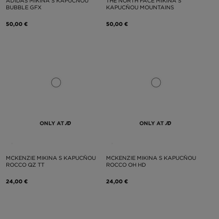
ADIDAS MIKINA S KAPUCŇOU
THE NORTH FACE MIKINA S
BUBBLE GFX
KAPUCŇOU MOUNTAINS
50,00 €
50,00 €
ONLY AT
ONLY AT
MCKENZIE MIKINA S KAPUCŇOU
MCKENZIE MIKINA S KAPUCŇOU
ROCCO QZ TT
ROCCO OH HD
24,00 €
24,00 €