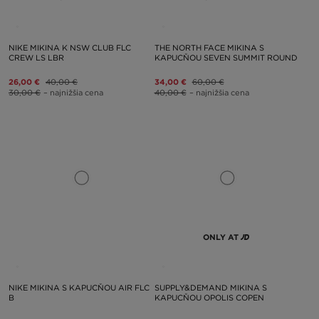
NIKE MIKINA K NSW CLUB FLC
THE NORTH FACE MIKINA S
CREW LS LBR
KAPUCŇOU SEVEN SUMMIT ROUND
26,00 €
40,00 €
34,00 €
60,00 €
30,00 €
– najnižšia cena
40,00 €
– najnižšia cena
ONLY AT
NIKE MIKINA S KAPUCŇOU AIR FLC
SUPPLY&DEMAND MIKINA S
B
KAPUCŇOU OPOLIS COPEN