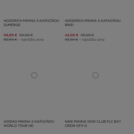
HOODRICH MIKINA S KAPUCŇOU
HOODRICH MIKINA S KAPUCŇOU
SUMERGE
BIND
46,00 €
60,00 €
42,00 €
55,00 €
60,00 €
– najnižšia cena
55,00 €
– najnižšia cena
ADIDAS MIKINA S KAPUCŇOU
NIKE MIKINA NSW CLUB FLC BXY
WORLD TOUR HD
CREW GFX G