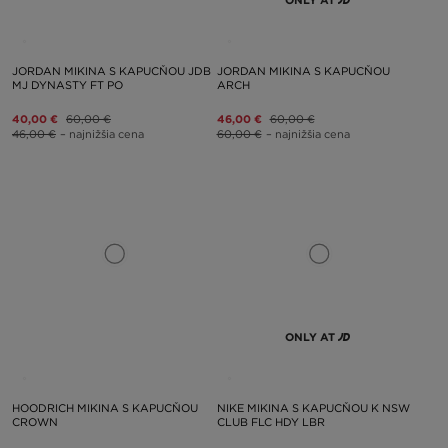
ONLY AT
JORDAN MIKINA S KAPUCŇOU JDB
JORDAN MIKINA S KAPUCŇOU
MJ DYNASTY FT PO
ARCH
40,00 €
60,00 €
46,00 €
60,00 €
46,00 €
– najnižšia cena
60,00 €
– najnižšia cena
ONLY AT
HOODRICH MIKINA S KAPUCŇOU
NIKE MIKINA S KAPUCŇOU K NSW
CROWN
CLUB FLC HDY LBR