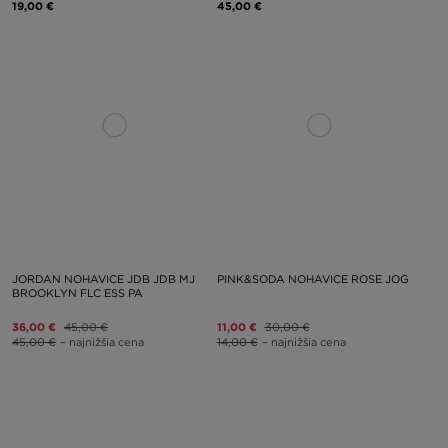
19,00 €
45,00 €
JORDAN NOHAVICE JDB JDB MJ
PINK&SODA NOHAVICE ROSE JOG
BROOKLYN FLC ESS PA
36,00 €
45,00 €
11,00 €
30,00 €
45,00 €
– najnižšia cena
14,00 €
– najnižšia cena