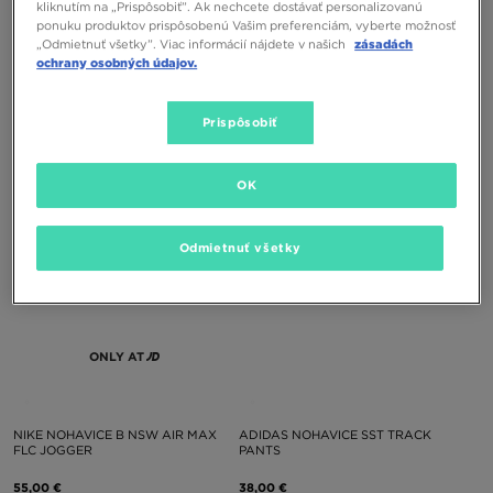
ONLY AT
kliknutím na „Prispôsobiť”. Ak nechcete dostávať personalizovanú
ponuku produktov prispôsobenú Vašim preferenciám, vyberte možnosť
„Odmietnuť všetky”. Viac informácií nájdete v našich
zásadách
ochrany osobných údajov.
NIKE NOHAVICE G NSW STUDIO FLC
NIKE NOHAVICE B NSW TCH FLC
OH PANT
MIX JGGR
Prispôsobiť
40,00 €
70,00 €
OK
Odmietnuť všetky
ONLY AT
NIKE NOHAVICE B NSW AIR MAX
ADIDAS NOHAVICE SST TRACK
FLC JOGGER
PANTS
55,00 €
38,00 €