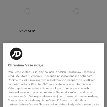
ONLY AT
MCKENZIE NOHAVICE ROCCO FLC
NIKE NOHAVICE G NSW STUDIO FLC
PNT
LOOSE LBR
24,00 €
40,00 €
Chránime Vaše údaje
Venujeme všetko úsilie, aby bol nákup našich Zákazníkov úspešný a
produkty, ktoré si vyberajú – najlepšie prispôsobené ich potrebám.
Robíme to však s maximálnym rešpektom voči bezpečnosti všetkých
osobných údajov. Kliknite „OK”, ak chcete, aby sme informácie o
Vašom správaní na našej stránke mohli použiť na prípravu obsahu
personalizovaného priamo pre Vás, vrátane odporúčaní produktov
prispôsobených Vašim potrebám a záujmom, personalizovanej reklamy
či zapamätania si vybraných preferencií. Svoje rozhodnutie aj
nastavenia týkajúce sa súborov cookie môžete kedykoľvek zmeniť, a to