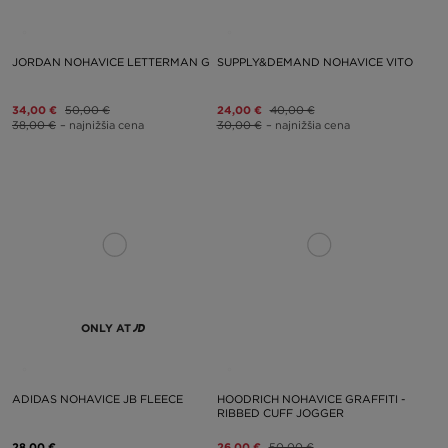
JORDAN NOHAVICE LETTERMAN G
SUPPLY&DEMAND NOHAVICE VITO
34,00 €
50,00 €
24,00 €
40,00 €
38,00 €
– najnižšia cena
30,00 €
– najnižšia cena
ONLY AT
ADIDAS NOHAVICE JB FLEECE
HOODRICH NOHAVICE GRAFFITI -
RIBBED CUFF JOGGER
28,00 €
26,00 €
50,00 €