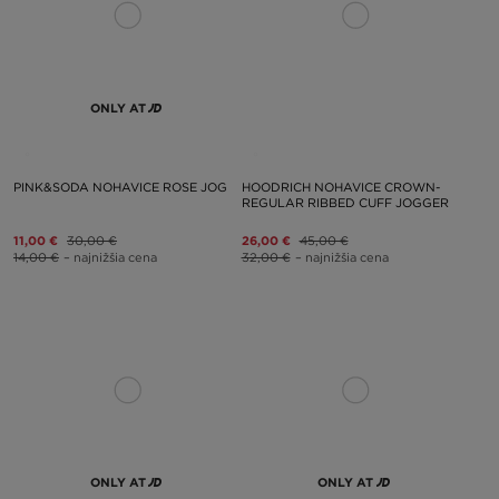
ONLY AT
PINK&SODA NOHAVICE ROSE JOG
HOODRICH NOHAVICE CROWN-
REGULAR RIBBED CUFF JOGGER
11,00 €
30,00 €
26,00 €
45,00 €
14,00 €
– najnižšia cena
32,00 €
– najnižšia cena
ONLY AT
ONLY AT