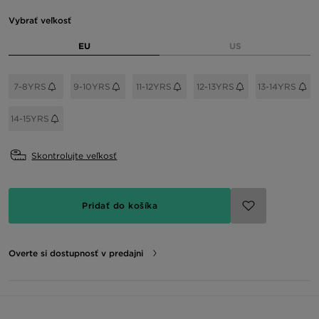
Vybrať veľkosť
EU
US
7-8YRS
9-10YRS
11-12YRS
12-13YRS
13-14YRS
14-15YRS
Skontrolujte veľkosť
Pridať do košíka
Overte si dostupnosť v predajni