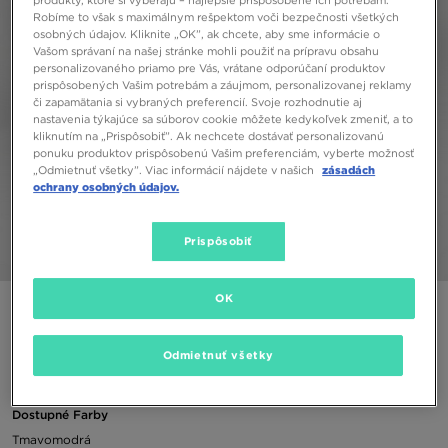
produkty, ktoré si vyberajú – najlepšie prispôsobené ich potrebám.
Robíme to však s maximálnym rešpektom voči bezpečnosti všetkých
osobných údajov. Kliknite „OK”, ak chcete, aby sme informácie o
Vašom správaní na našej stránke mohli použiť na prípravu obsahu
personalizovaného priamo pre Vás, vrátane odporúčaní produktov
prispôsobených Vašim potrebám a záujmom, personalizovanej reklamy
či zapamätania si vybraných preferencií. Svoje rozhodnutie aj
nastavenia týkajúce sa súborov cookie môžete kedykoľvek zmeniť, a to
kliknutím na „Prispôsobiť”. Ak nechcete dostávať personalizovanú
ponuku produktov prispôsobenú Vašim preferenciám, vyberte možnosť
„Odmietnuť všetky”. Viac informácií nájdete v našich
zásadách
ochrany osobných údajov.
Prispôsobiť
1/5
OK
ADIDAS GIRLS' REPEAT TREFOIL LEGGINGS JUNIOR
Odmietnuť všetky
17,00 €
Dostupné Farby
Tmavomodrá