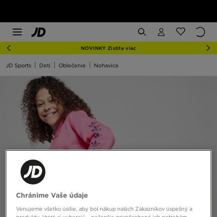
NOVINKY Zistite viac
JD Sports
Deti
Oblečenie
Nohavice
Chránime Vaše údaje
Venujeme všetko úsilie, aby bol nákup našich Zákazníkov úspešný a