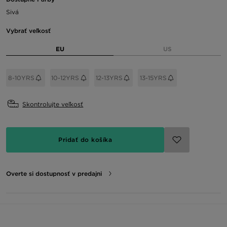
Sivá
Vybrať veľkosť
EU
US
8-10YRS
10-12YRS
12-13YRS
13-15YRS
Skontrolujte veľkosť
Pridať do košíka
Overte si dostupnosť v predajni