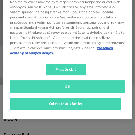
Robíme to však s maximálnym rešpektom voči bezpečnosti všetkých
osobných údajov. Kliknite „OK”, ak chcete, aby sme informácie o
Vašom správaní na našej stránke mohli použiť na prípravu obsahu
personalizovaného priamo pre Vás, vrátane odporúčaní produktov
prispôsobených Vašim potrebám a záujmom, personalizovanej reklamy
či zapamätania si vybraných preferencií. Svoje rozhodnutie aj
nastavenia týkajúce sa súborov cookie môžete kedykoľvek zmeniť, a to
kliknutím na „Prispôsobiť”. Ak nechcete dostávať personalizovanú
ponuku produktov prispôsobenú Vašim preferenciám, vyberte možnosť
„Odmietnuť všetky”. Viac informácií nájdete v našich
zásadách
ochrany osobných údajov.
Prispôsobiť
1/5
OK
ONLY AT JD
MCKENZIE ESSENTIAL JOGGERS JUNIOR
Odmietnuť všetky
8,00 €
Dostupné Farby