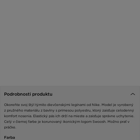
Podrobnosti produktu
Okoreňte svoj štýl týmito dievčenskými legínami od Nike. Model je vyrobený
z pružného materiálu z bavlny s prímesou polyestru, ktorý zaisťuje celodenný
komfort nosenia. Elastický pás ich drží na mieste a zaisťuje správne uchytenie.
Celý v čiernej farbe je korunovaný ikonickým logom Swoosh. Možno prať v
práčke.
Farba