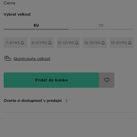
Čierna
Vybrať veľkosť
EU
US
7-8YRS
8-10YRS
10-12YRS
12-13YRS
13-15YRS
Skontrolujte veľkosť
Pridať do košíka
Overte si dostupnosť v predajni