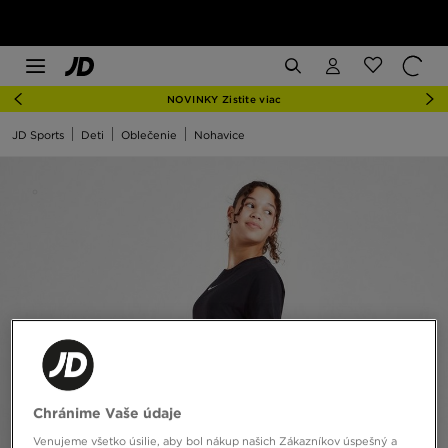
NOVINKY Zistite viac
JD Sports
Deti
Oblečenie
Nohavice
Chránime Vaše údaje
Venujeme všetko úsilie, aby bol nákup našich Zákazníkov úspešný a