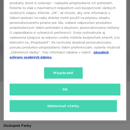
produkty, ktoré si vyberajú – najlepšie prispôsobené ich potrebám.
Robíme to však s maximálnym rešpektom voči bezpečnosti všetkých
osobných údajov. Kliknite „OK”, ak chcete, aby sme informácie o
Vašom správaní na našej stránke mohli použiť na prípravu obsahu
personalizovaného priamo pre Vás, vrátane odporúčaní produktov
prispôsobených Vašim potrebám a záujmom, personalizovanej reklamy
či zapamätania si vybraných preferencií. Svoje rozhodnutie aj
nastavenia týkajúce sa súborov cookie môžete kedykoľvek zmeniť, a to
kliknutím na „Prispôsobiť”. Ak nechcete dostávať personalizovanú
ponuku produktov prispôsobenú Vašim preferenciám, vyberte možnosť
„Odmietnuť všetky”. Viac informácií nájdete v našich
zásadách
ochrany osobných údajov.
Prispôsobiť
1/5
NIKE GIRLS' SPORTSWEAR SWOOSH LEGGINGS JUNIOR
OK
GIRL
Odmietnuť všetky
15,00 €
Dostupné Farby