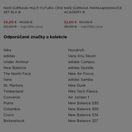
NIKE SÚPRAVA MULTI FUTURA CRW
NIKE SÚPRAVA MIKINA&NOHAVICE
SET BLK B
ACADEMY B
24,00 €
40,00 €
32,00 €
50,00 €
30,00 €
– najnižšia cena
38,00 €
– najnižšia cena
Odporúčané značky a kolekcie
Nike
Hoodrich
adidas
Vans Knu Skool
Under Armour
adidas Campus
New Balance
adidas Gazelle
The North Face
Nike Air Force
Vans
adidas Samba
Dr. Martens
Nike Dunk
Timberland
Nike Tech Fleece
Converse
Air Jordan 1
Puma
New Balance 530
Columbia
New Balance 550
Crocs
New Balance 574
Birkenstock
New Balance 327
Asics
Nike Air Max 97