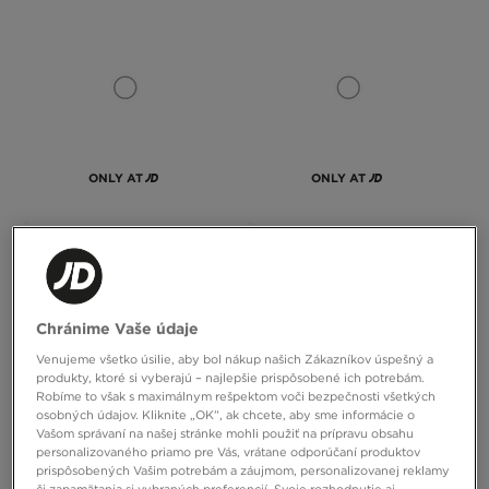
ONLY AT
ONLY AT
SUPPLY&DEMAND SÚPRAVA
SUPPLY&DEMAND SÚPRAVA
MIKINA&NOHAVICE KENZOR
MIKINA&NOHAVICE KENZOR
38,00 €
65,00 €
34,00 €
65,00 €
44,00 €
– najnižšia cena
38,00 €
– najnižšia cena
Chránime Vaše údaje
Venujeme všetko úsilie, aby bol nákup našich Zákazníkov úspešný a
produkty, ktoré si vyberajú – najlepšie prispôsobené ich potrebám.
Robíme to však s maximálnym rešpektom voči bezpečnosti všetkých
osobných údajov. Kliknite „OK”, ak chcete, aby sme informácie o
Vašom správaní na našej stránke mohli použiť na prípravu obsahu
personalizovaného priamo pre Vás, vrátane odporúčaní produktov
prispôsobených Vašim potrebám a záujmom, personalizovanej reklamy