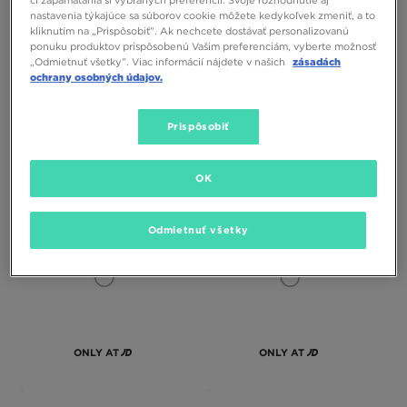
či zapamätania si vybraných preferencií. Svoje rozhodnutie aj
nastavenia týkajúce sa súborov cookie môžete kedykoľvek zmeniť, a to
kliknutím na „Prispôsobiť”. Ak nechcete dostávať personalizovanú
ponuku produktov prispôsobenú Vašim preferenciám, vyberte možnosť
ONLY AT
ONLY AT
„Odmietnuť všetky”. Viac informácií nájdete v našich
zásadách
ochrany osobných údajov.
MCKENZIE SÚPRAVA
JORDAN SÚPRAVA
MIKINA&NOHAVICE CASSON
MIKINA&NOHAVICE RPSTOP ARC B
Prispôsobiť
28,00 €
50,00 €
34,00 €
60,00 €
34,00 €
– najnižšia cena
40,00 €
– najnižšia cena
OK
Odmietnuť všetky
ONLY AT
ONLY AT