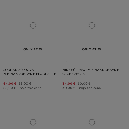
ONLY AT
ONLY AT
JORDAN SÚPRAVA
NIKE SÚPRAVA MIKINA&NOHAVICE
MIKINA&NOHAVICE FLC RPSTP B
CLUB CHEN B
64,00 €
85,00 €
34,00 €
60,00 €
85,00 €
– najnižšia cena
40,00 €
– najnižšia cena