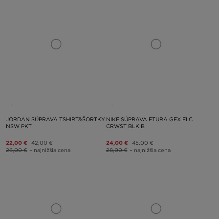
JORDAN SÚPRAVA TSHIRT&ŠORTKY
NIKE SÚPRAVA FTURA GFX FLC
NSW PKT
CRWST BLK B
22,00 €
42,00 €
24,00 €
45,00 €
26,00 €
– najnižšia cena
28,00 €
– najnižšia cena