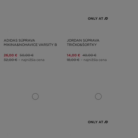
ONLY AT
ADIDAS SÚPRAVA
JORDAN SÚPRAVA
MIKINA&NOHAVICE VARSITY B
TRIČKO&ŠORTKY
26,00 €
50,00 €
14,00 €
40,00 €
32,00 €
– najnižšia cena
18,00 €
– najnižšia cena
ONLY AT