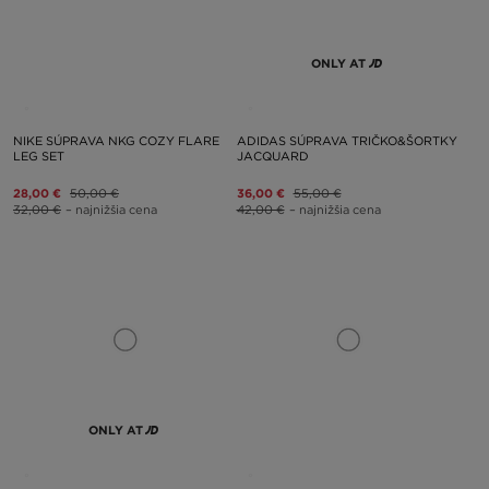
ONLY AT
NIKE SÚPRAVA NKG COZY FLARE
ADIDAS SÚPRAVA TRIČKO&ŠORTKY
LEG SET
JACQUARD
28,00 €
50,00 €
36,00 €
55,00 €
32,00 €
– najnižšia cena
42,00 €
– najnižšia cena
ONLY AT