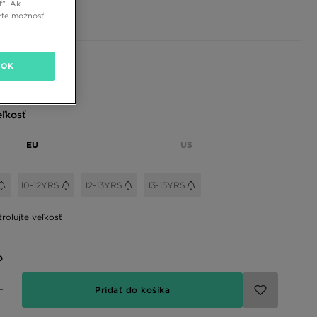
ť”. Ak
 €
rte možnosť
 farby
OK
eľkosť
EU
US
10-12YRS
12-13YRS
13-15YRS
rolujte veľkosť
o
Pridať do košíka