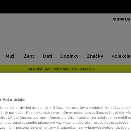
Muži
Ženy
Deti
Doplnky
Značky
Kolekcie
Muži
Ženy
Deti
Doplnky
Značky
Kolekcie
10 % SPÄŤ ZA PRVÉ NÁKUPY S JD STATUS
ONLY AT
 Vaše údaje
MCKEN
etko úsilie, aby bol nákup našich Zákazníkov úspešný a produkty, ktoré si vyberajú 
é ich potrebám. Robíme to však s maximálnym rešpektom voči bezpečnosti všetký
TRACK
knite „OK”, ak chcete, aby sme informácie o Vašom správaní na našej stránke mohli p
sahu personalizovaného priamo pre Vás, vrátane odporúčaní produktov prispôsobe
záujmom, personalizovanej reklamy či zapamätania si vybraných preferencií. Svoje 