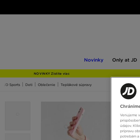
Novinky
Only
Novinky
Only at JD
at
JD
NOVINKY Zistite viac
JD Sports
Deti
Oblečenie
Teplákové súpravy
Chránime
Venujeme vš
prispôsoben
údajov. Kli
prípravu ob
potrebám a 