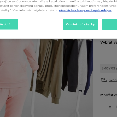
týkajúce sa súborov cookie môžete kedykoľvek zmeniť, a to kliknutím na „Prispôsobi
40,00
stávať personalizovanú ponuku produktov prispôsobenú Vašim preferenciám, vybe
všetky”. Viac informácií nájdete v našich
zásadách ochrany osobných údajov.
Dostupné
pôsobiť
Odmietnuť všetky
Ružová
Vybrať v
8-10YRS
Skont
Množstv