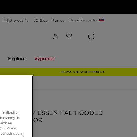
Doručujeme do...
Nájsť predajňu
JD Blog
Pomoc
Explore
Výpredaj
Explore
Výpredaj
ZĽAVA S NEWSLETTEROM
 JD
ZIE GIRLS' ESSENTIAL HOODED
– najlepšie
ch osobných
SUIT JUNIOR
oužiť na
ných Vašim
rozhodnutie aj