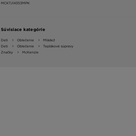
MCKTJ14353MPK
Súvisiace kategórie
Deti
Oblečenie
Mládež
Deti
Oblečenie
Teplákové súpravy
Značky
McKenzie