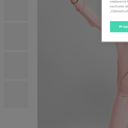
nastavenia 
nechcete do
„Odmietnuť 
Pris