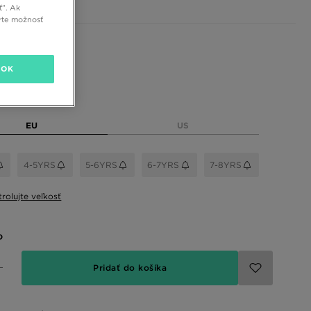
ť”. Ak
rte možnosť
 farby
OK
eľkosť
EU
US
4-5YRS
5-6YRS
6-7YRS
7-8YRS
rolujte veľkosť
o
Pridať do košíka