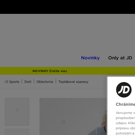
Novinky
Only
Novinky
Only at JD
at
JD
NOVINKY Zistite viac
JD Sports
Deti
Oblečenie
Teplákové súpravy
Chránime
Venujeme vš
prispôsoben
údajov. Kli
prípravu ob
potrebám a 