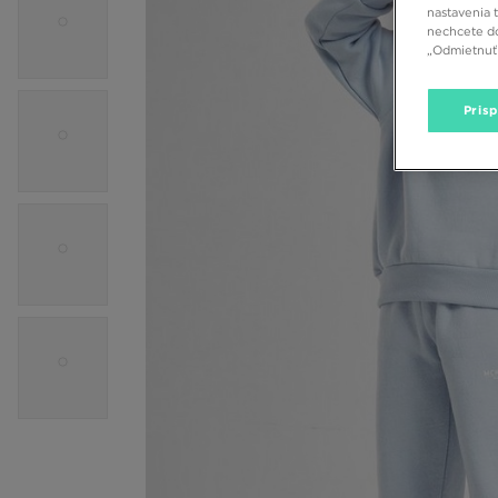
nastavenia 
nechcete do
„Odmietnuť 
Pris