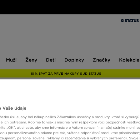
Muži
Ženy
Deti
Doplnky
Značky
Kolekcie
Muži
Ženy
Deti
Doplnky
Značky
Kolekcie
10 % SPÄŤ ZA PRVÉ NÁKUPY S JD STATUS
ONLY AT
 Vaše údaje
MCKEN
etko úsilie, aby bol nákup našich Zákazníkov úspešný a produkty, ktoré si vyberajú 
é ich potrebám. Robíme to však s maximálnym rešpektom voči bezpečnosti všetký
knite „OK”, ak chcete, aby sme informácie o Vašom správaní na našej stránke mohli p
sahu personalizovaného priamo pre Vás, vrátane odporúčaní produktov prispôsobe
15,00 
záujmom, personalizovanej reklamy či zapamätania si vybraných preferencií. Svoje 