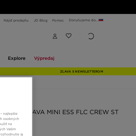
Doručujeme do...
Nájsť predajňu
JD Blog
Pomoc
Explore
Výpredaj
Explore
Výpredaj
ZĽAVA S NEWSLETTEROM
 JD
ZIE SÚPRAVA MINI ESS FLC CREW ST
– najlepšie
ch osobných
oužiť na
ných Vašim
€
rozhodnutie aj