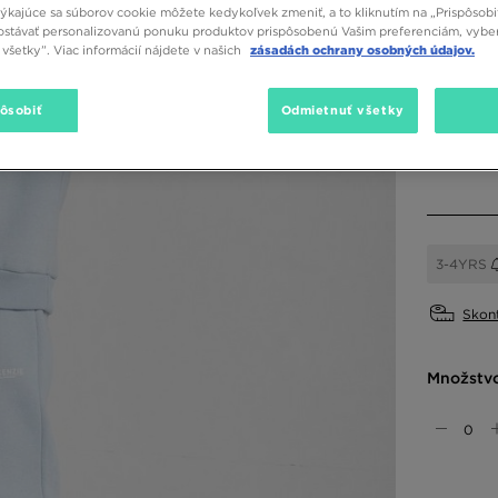
týkajúce sa súborov cookie môžete kedykoľvek zmeniť, a to kliknutím na „Prispôsobi
stávať personalizovanú ponuku produktov prispôsobenú Vašim preferenciám, vybe
všetky”. Viac informácií nájdete v našich
zásadách ochrany osobných údajov.
Dostupné
Modrá
pôsobiť
Odmietnuť všetky
Vybrať v
3-4YRS
Skont
Množstv