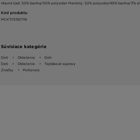
Hlavná časť: 50% bavlna/50% polyester Manžety: 52% polyester/45% bavlna/3% el
Kód produktu
MCKTI13367119
Súvisiace kategórie
Deti
Oblečenie
Deti
Deti
Oblečenie
Teplákové súpravy
Značky
McKenzie