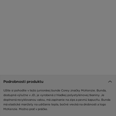
Podrobnosti produktu
Užite si pohodlie v tejto juniorskej bunde Corey značky McKenzie. Bunda,
dostupná výlučne v JD, je vyrobená z hladkej polyetylénovej tkaniny. Je
doplnená recyklovanou vatou, má zapínanie na zips a pevnú kapucňu. Bunda
má elastické manžety na udržanie tepla, bočné vrecká na drobnosti a logo
McKenzie. Možno prať v práčke.