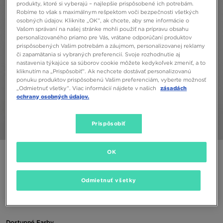
produkty, ktoré si vyberajú – najlepšie prispôsobené ich potrebám.
Robíme to však s maximálnym rešpektom voči bezpečnosti všetkých
osobných údajov. Kliknite „OK”, ak chcete, aby sme informácie o
Vašom správaní na našej stránke mohli použiť na prípravu obsahu
personalizovaného priamo pre Vás, vrátane odporúčaní produktov
prispôsobených Vašim potrebám a záujmom, personalizovanej reklamy
či zapamätania si vybraných preferencií. Svoje rozhodnutie aj
nastavenia týkajúce sa súborov cookie môžete kedykoľvek zmeniť, a to
kliknutím na „Prispôsobiť”. Ak nechcete dostávať personalizovanú
ponuku produktov prispôsobenú Vašim preferenciám, vyberte možnosť
„Odmietnuť všetky”. Viac informácií nájdete v našich
zásadách
ochrany osobných údajov.
Prispôsobiť
1/5
OK
ONLY AT JD
MCKENZIE COREY PADDED JACKET JUNIOR
Odmietnuť všetky
35,00 €
Dostupné Farby