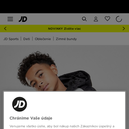
NOVINKY Zistite viac
JD Sports
Deti
Oblečenie
Zimné bundy
Chránime Vaše údaje
Venujeme všetko úsilie, aby bol nákup našich Zákazníkov úspešný a