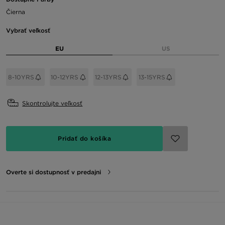
Čierna
Vybrať veľkosť
EU
US
8-10YRS
10-12YRS
12-13YRS
13-15YRS
Skontrolujte veľkosť
Pridať do košíka
Overte si dostupnosť v predajni