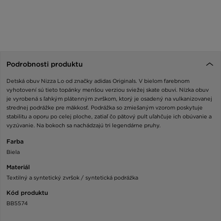
Podrobnosti produktu
Detská obuv Nizza Lo od značky adidas Originals. V bielom farebnom
vyhotovení sú tieto topánky menšou verziou sviežej skate obuvi. Nízka obuv
je vyrobená s ľahkým plátenným zvrškom, ktorý je osadený na vulkanizovanej
strednej podrážke pre mäkkosť. Podrážka so zmiešaným vzorom poskytuje
stabilitu a oporu po celej ploche, zatiaľ čo pätový pult uľahčuje ich obúvanie a
vyzúvanie. Na bokoch sa nachádzajú tri legendárne pruhy.
Farba
Biela
Materiál
Textilný a syntetický zvršok / syntetická podráźka
Kód produktu
BB5574