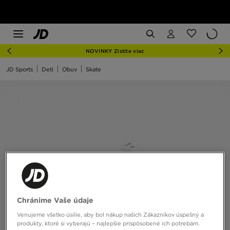
NOVINKY Zistite viac
JD Sports
Deti
Obuv
Skate
Chránime Vaše údaje
Venujeme všetko úsilie, aby bol nákup našich Zákazníkov úspešný a
produkty, ktoré si vyberajú – najlepšie prispôsobené ich potrebám.