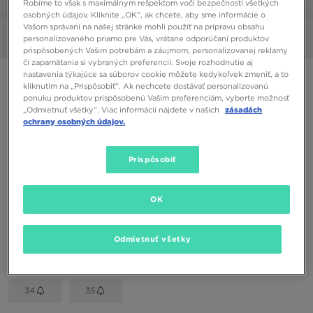
Robíme to však s maximálnym rešpektom voči bezpečnosti všetkých
1/6
osobných údajov. Kliknite „OK”, ak chcete, aby sme informácie o
Vašom správaní na našej stránke mohli použiť na prípravu obsahu
personalizovaného priamo pre Vás, vrátane odporúčaní produktov
Obrázky
360°
prispôsobených Vašim potrebám a záujmom, personalizovanej reklamy
či zapamätania si vybraných preferencií. Svoje rozhodnutie aj
nastavenia týkajúce sa súborov cookie môžete kedykoľvek zmeniť, a to
ADIDAS NIZZA LO
kliknutím na „Prispôsobiť”. Ak nechcete dostávať personalizovanú
ponuku produktov prispôsobenú Vašim preferenciám, vyberte možnosť
„Odmietnuť všetky”. Viac informácií nájdete v našich
zásadách
22,00 €
ochrany osobných údajov.
Dostupné Farby
Prispôsobiť
Biela
Vybrať veľkosť
OK
EU
US
Odmietnuť všetky
28,5
30
31
32
33,5
34
35