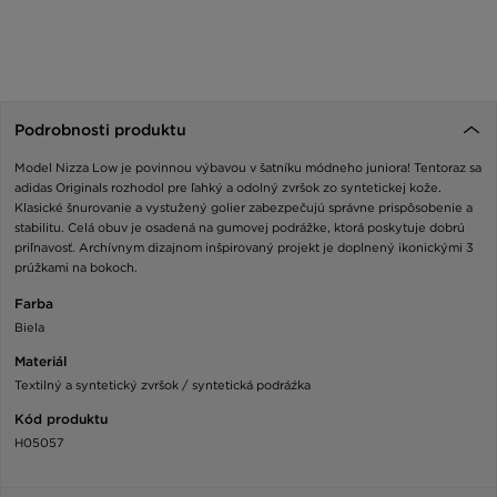
Podrobnosti produktu
Model Nizza Low je povinnou výbavou v šatníku módneho juniora! Tentoraz sa
adidas Originals rozhodol pre ľahký a odolný zvršok zo syntetickej kože.
Klasické šnurovanie a vystužený golier zabezpečujú správne prispôsobenie a
stabilitu. Celá obuv je osadená na gumovej podrážke, ktorá poskytuje dobrú
priľnavosť. Archívnym dizajnom inšpirovaný projekt je doplnený ikonickými 3
prúžkami na bokoch.
Farba
Biela
Materiál
Textilný a syntetický zvršok / syntetická podráźka
Kód produktu
H05057