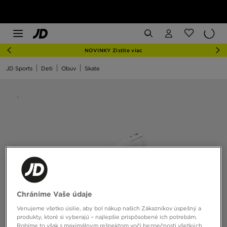
NOVINKY Zistite viac
JD Sports
Deti
Obuv
Skate
Chránime Vaše údaje
Venujeme všetko úsilie, aby bol nákup našich Zákazníkov úspešný a
produkty, ktoré si vyberajú – najlepšie prispôsobené ich potrebám.
Robíme to však s maximálnym rešpektom voči bezpečnosti všetkých