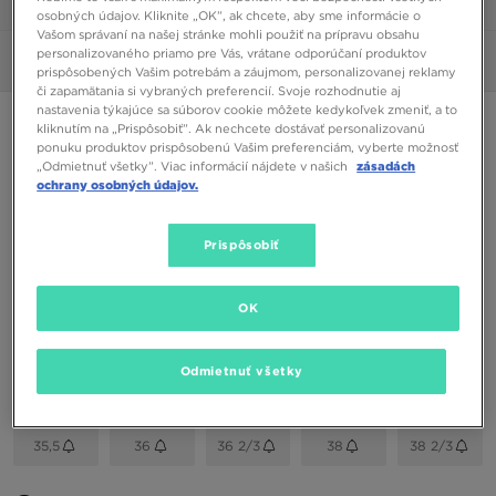
1/6
osobných údajov. Kliknite „OK”, ak chcete, aby sme informácie o
Vašom správaní na našej stránke mohli použiť na prípravu obsahu
personalizovaného priamo pre Vás, vrátane odporúčaní produktov
Obrázky
360°
prispôsobených Vašim potrebám a záujmom, personalizovanej reklamy
či zapamätania si vybraných preferencií. Svoje rozhodnutie aj
nastavenia týkajúce sa súborov cookie môžete kedykoľvek zmeniť, a to
ONLY AT JD
kliknutím na „Prispôsobiť”. Ak nechcete dostávať personalizovanú
ponuku produktov prispôsobenú Vašim preferenciám, vyberte možnosť
ADIDAS NIZZA LO
„Odmietnuť všetky”. Viac informácií nájdete v našich
zásadách
ochrany osobných údajov.
28,00 €
Prispôsobiť
Dostupné Farby
Biela
OK
Vybrať veľkosť
Odmietnuť všetky
EU
US
35,5
36
36 2/3
38
38 2/3