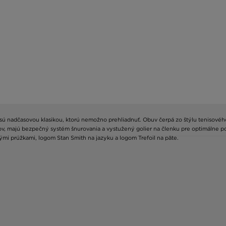
e, sú nadčasovou klasikou, ktorú nemožno prehliadnuť. Obuv čerpá zo štýlu tenisovéh
ov, majú bezpečný systém šnurovania a vystužený golier na členku pre optimálne 
ými prúžkami, logom Stan Smith na jazyku a logom Trefoil na päte.