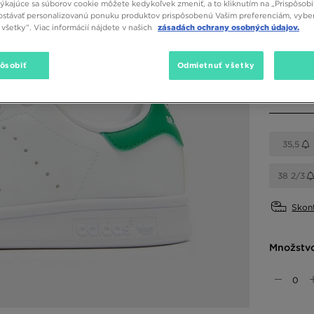
týkajúce sa súborov cookie môžete kedykoľvek zmeniť, a to kliknutím na „Prispôsobi
stávať personalizovanú ponuku produktov prispôsobenú Vašim preferenciám, vybe
Dostupné
všetky”. Viac informácií nájdete v našich
zásadách ochrany osobných údajov.
Biela
pôsobiť
Odmietnuť všetky
Vybrať v
35,5
38 2/3
Skont
Množstv