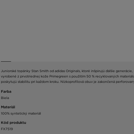
Juniorské topánky Stan Smith od adidas Originals, ktoré inšpirujú ďalšie generáci
vyrobené z prvotriednej kože Primegreen s použitím 50 % recyklovaných materiál
poskytujú stabilitu pri každom kroku. Nízkoprofilová obuv je zakončená perforovan
Farba
Biela
Materiál
100% syntetický materiál
Kód produktu
FX7519