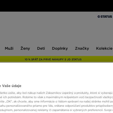
Muži
Ženy
Deti
Doplnky
Značky
Kolekcie
Muži
Ženy
Deti
Doplnky
Značky
Kolekcie
10 % SPÄŤ ZA PRVÉ NÁKUPY S JD STATUS
ADIDA
 Vaše údaje
etko úsilie, aby bol nákup našich Zákazníkov úspešný a produkty, ktoré si vyberajú 
é ich potrebám. Robíme to však s maximálnym rešpektom voči bezpečnosti všetký
39,00
knite „OK”, ak chcete, aby sme informácie o Vašom správaní na našej stránke mohli p
sahu personalizovaného priamo pre Vás, vrátane odporúčaní produktov prispôsobe
záujmom, personalizovanej reklamy či zapamätania si vybraných preferencií. Svoje 