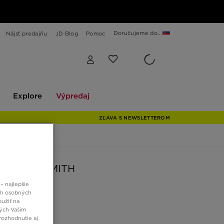
Doručujeme do...
Nájsť predajňu
JD Blog
Pomoc
Explore
Výpredaj
Explore
Výpredaj
ZĽAVA S NEWSLETTEROM
S STAN SMITH
– najlepšie
ch osobných
 €
oužiť na
ných Vašim
rozhodnutie aj