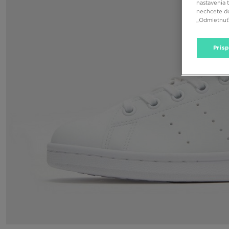
nastavenia 
nechcete do
„Odmietnuť 
Pris