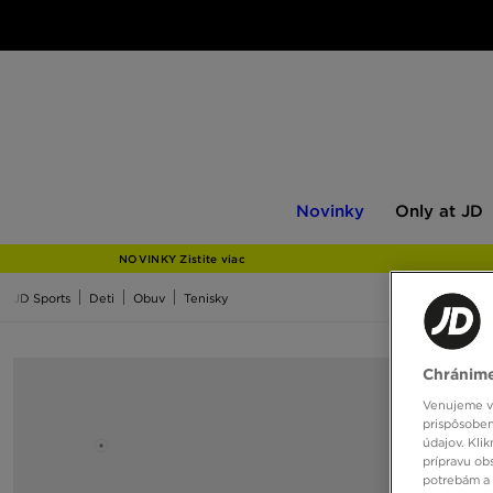
Novinky
Only
Novinky
Only at JD
at
JD
NOVINKY Zistite viac
JD Sports
Deti
Obuv
Tenisky
Chránime
Venujeme vš
prispôsoben
údajov. Kli
prípravu ob
potrebám a 