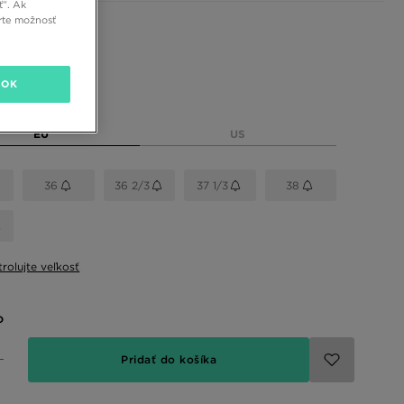
ť”. Ak
rte možnosť
 farby
OK
eľkosť
EU
US
36
36 2/3
37 1/3
38
rolujte veľkosť
o
Pridať do košíka