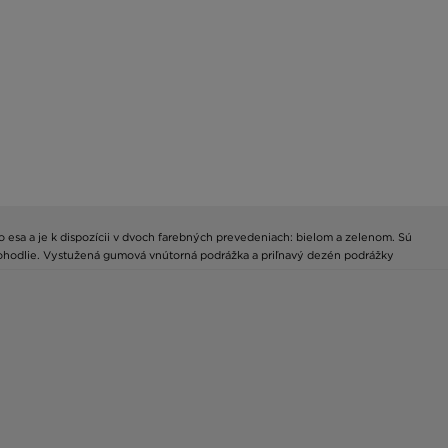
o esa a je k dispozícii v dvoch farebných prevedeniach: bielom a zelenom. Sú
pohodlie. Vystužená gumová vnútorná podrážka a priľnavý dezén podrážky