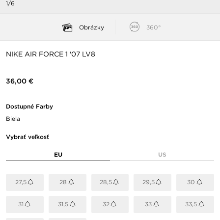
1/6
Obrázky
360°
NIKE AIR FORCE 1 '07 LV8
36,00 €
Dostupné Farby
Biela
Vybrať veľkosť
EU
US
27,5
28
28,5
29,5
30
31
31,5
32
33
33,5