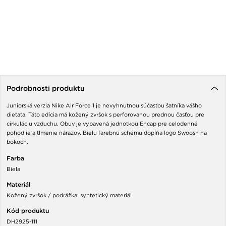
Podrobnosti produktu
Juniorská verzia Nike Air Force 1 je nevyhnutnou súčasťou šatníka vášho
dieťaťa. Táto edícia má kožený zvršok s perforovanou prednou časťou pre
cirkuláciu vzduchu. Obuv je vybavená jednotkou Encap pre celodenné
pohodlie a tlmenie nárazov. Bielu farebnú schému dopĺňa logo Swoosh na
bokoch.
Farba
Biela
Materiál
Kožený zvršok / podrážka: syntetický materiál
Kód produktu
DH2925-111