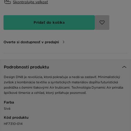
Skontrolujte veľkosť
Pridať do košíka
Overte si dostupnosť v predajni
Podrobnosti produktu
Design DN8 je revolúcia, ktorá pokračuje a nedá sa zastaviť. Minimalistický
zvršok z kombinácie textílie a syntetických materiálov dopĺňa futuristická
podrážka s ôsmimi tlakovými Air trubicami. Technológia Dynamic Air prináša
špičkové tlmenie a vzhľad, ktorý priťahuje pozornosť.
Farba
Sivá
Kód produktu
HF7310-014