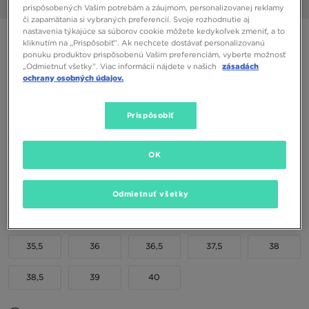
1/6
prispôsobených Vašim potrebám a záujmom, personalizovanej reklamy
či zapamätania si vybraných preferencií. Svoje rozhodnutie aj
nastavenia týkajúce sa súborov cookie môžete kedykoľvek zmeniť, a to
NIKE AIR MAX DN8
kliknutím na „Prispôsobiť”. Ak nechcete dostávať personalizovanú
ponuku produktov prispôsobenú Vašim preferenciám, vyberte možnosť
„Odmietnuť všetky”. Viac informácií nájdete v našich
zásadách
86,00 €
ochrany osobných údajov.
98,00 €
-12%
(Najnižšia cena za 30 dní pred zľavou)
160,00 €
-46%
(Počiatočná cena)
Prispôsobiť
Dostupné Farby
OK
Vybrať veľkosť
Odmietnuť všetky
EU
US
35,5
36
36,5
37,5
38
38,5
39
40