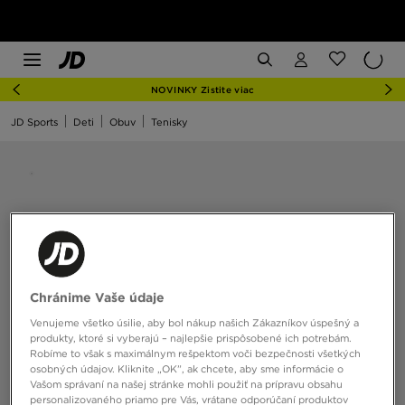
NOVINKY Zistite viac
JD Sports
Deti
Obuv
Tenisky
Chránime Vaše údaje
Venujeme všetko úsilie, aby bol nákup našich Zákazníkov úspešný a
produkty, ktoré si vyberajú – najlepšie prispôsobené ich potrebám.
Robíme to však s maximálnym rešpektom voči bezpečnosti všetkých
osobných údajov. Kliknite „OK”, ak chcete, aby sme informácie o
Vašom správaní na našej stránke mohli použiť na prípravu obsahu
personalizovaného priamo pre Vás, vrátane odporúčaní produktov