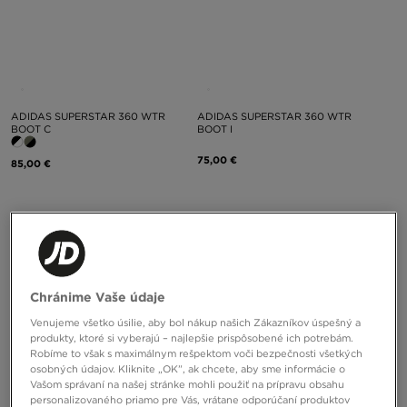
ADIDAS SUPERSTAR 360 WTR
ADIDAS SUPERSTAR 360 WTR
BOOT C
BOOT I
75,00 €
85,00 €
Chránime Vaše údaje
Venujeme všetko úsilie, aby bol nákup našich Zákazníkov úspešný a
produkty, ktoré si vyberajú – najlepšie prispôsobené ich potrebám.
Robíme to však s maximálnym rešpektom voči bezpečnosti všetkých
osobných údajov. Kliknite „OK”, ak chcete, aby sme informácie o
Vašom správaní na našej stránke mohli použiť na prípravu obsahu
personalizovaného priamo pre Vás, vrátane odporúčaní produktov