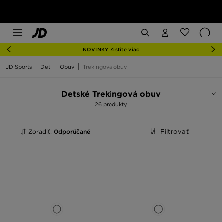
NOVINKY Zistite viac
JD Sports
Deti
Obuv
Trekingová obuv
Detské Trekingová obuv
26 produkty
Zoradiť:
Odporúčané
Filtrovať