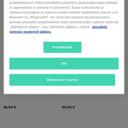
TIMBERLAND GS MOTION 6 MID
TIMBERLAND GS MOTION 6 MID
prispôsobených Vašim potrebám a záujmom, personalizovanej reklamy
F/LWP
F/LWP
či zapamätania si vybraných preferencií. Svoje rozhodnutie aj
nastavenia týkajúce sa súborov cookie môžete kedykoľvek zmeniť, a to
110,00 €
110,00 €
kliknutím na „Prispôsobiť”. Ak nechcete dostávať personalizovanú
ponuku produktov prispôsobenú Vašim preferenciám, vyberte možnosť
„Odmietnuť všetky”. Viac informácií nájdete v našich
zásadách
ochrany osobných údajov.
Prispôsobiť
OK
Odmietnuť všetky
TIMBERLAND EURO SPRINT
NIKE MANOA 17 BP
95,00 €
60,00 €