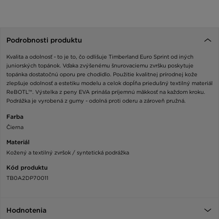
Podrobnosti produktu
Kvalita a odolnosť - to je to, čo odlišuje Timberland Euro Sprint od iných
juniorských topánok. Vďaka zvýšenému šnurovaciemu zvršku poskytuje
topánka dostatočnú oporu pre chodidlo. Použitie kvalitnej prírodnej kože
zlepšuje odolnosť a estetiku modelu a celok dopĺňa priedušný textilný materiál
ReBOTL™. Výstelka z peny EVA prináša príjemnú mäkkosť na každom kroku.
Podrážka je vyrobená z gumy - odolná proti oderu a zároveň pružná.
Farba
Čierna
Materiál
Kožený a textilný zvršok / syntetická podrážka
Kód produktu
TB0A2DP70011
Hodnotenia