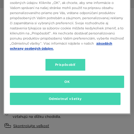
1/6
osobných údajov. Kliknite „OK”, ak chcete, aby sme informácie o
Vašom správaní na našej stránke mohli použiť na prípravu obsahu
personalizovaného priamo pre Vás, vrátane odporúčaní produktov
TIMBERLAND EURO SPRINT
prispôsobených Vašim potrebám a záujmom, personalizovanej reklamy
či zapamätania si vybraných preferencií. Svoje rozhodnutie aj
nastavenia týkajúce sa súborov cookie môžete kedykoľvek zmeniť, a to
58,00 €
kliknutím na „Prispôsobiť”. Ak nechcete dostávať personalizovanú
ponuku produktov prispôsobenú Vašim preferenciám, vyberte možnosť
„Odmietnuť všetky”. Viac informácií nájdete v našich
zásadách
Dostupné Farby
ochrany osobných údajov.
Prispôsobiť
Vybrať veľkosť
EU
US
OK
36
37
38
39
40
Odmietnuť všetky
Rozmery uvedené v centimetroch sa pre značku Timberland
vzťahujú na dĺžku chodidla.
Skontrolujte veľkosť