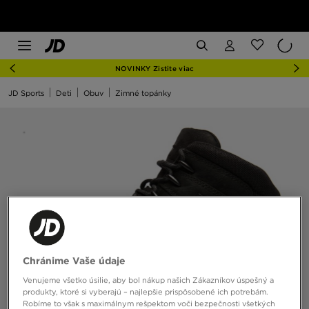
NOVINKY Zistite viac
JD Sports
Deti
Obuv
Zimné topánky
Chránime Vaše údaje
Venujeme všetko úsilie, aby bol nákup našich Zákazníkov úspešný a
produkty, ktoré si vyberajú – najlepšie prispôsobené ich potrebám.
Robíme to však s maximálnym rešpektom voči bezpečnosti všetkých