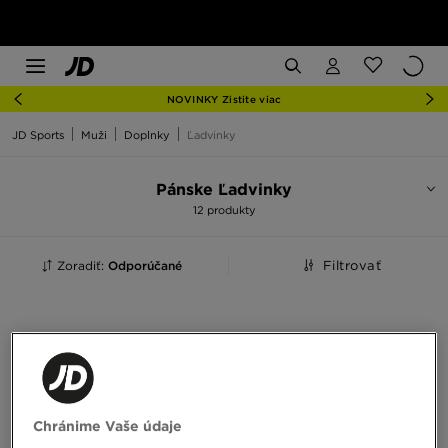
NOVINKY Zistite viac
JD Sports
Muži
Doplnky
Ľadvinky
Pánske Ľadvinky
12 produkty
Zoradiť:
Odporúčané
Filtrovať
Chránime Vaše údaje