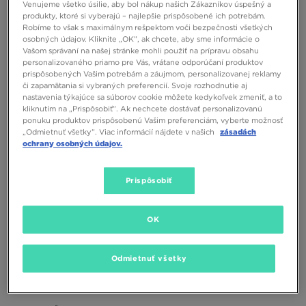
Venujeme všetko úsilie, aby bol nákup našich Zákazníkov úspešný a
produkty, ktoré si vyberajú – najlepšie prispôsobené ich potrebám.
Robíme to však s maximálnym rešpektom voči bezpečnosti všetkých
osobných údajov. Kliknite „OK”, ak chcete, aby sme informácie o
Vašom správaní na našej stránke mohli použiť na prípravu obsahu
personalizovaného priamo pre Vás, vrátane odporúčaní produktov
prispôsobených Vašim potrebám a záujmom, personalizovanej reklamy
či zapamätania si vybraných preferencií. Svoje rozhodnutie aj
HOODRICH TAŠKA SHADE CROSS
JORDAN TAŠKA JAM AIR
BODY BAG
CROSSBODY
nastavenia týkajúce sa súborov cookie môžete kedykoľvek zmeniť, a to
kliknutím na „Prispôsobiť”. Ak nechcete dostávať personalizovanú
30,00 €
ponuku produktov prispôsobenú Vašim preferenciám, vyberte možnosť
40,00 €
„Odmietnuť všetky”. Viac informácií nájdete v našich
zásadách
ochrany osobných údajov.
Prispôsobiť
OK
Odmietnuť všetky