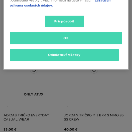
„Odmietnuť všetky”. Viac informácií nájdete v našich
zásadách
ochrany osobných údajov.
ADIDAS TRIČKO CS BD
ADIDAS MIKINA S KAPUCŇOU CS
Prispôsobiť
BD HD
38,00 €
70,00 €
OK
Odmietnuť všetky
ONLY AT
ADIDAS TRIČKO EVERYDAY
JORDAN TRIČKO M J BRK S MIRO 85
CASUAL WEAR
SS CREW
35,00 €
40,00 €