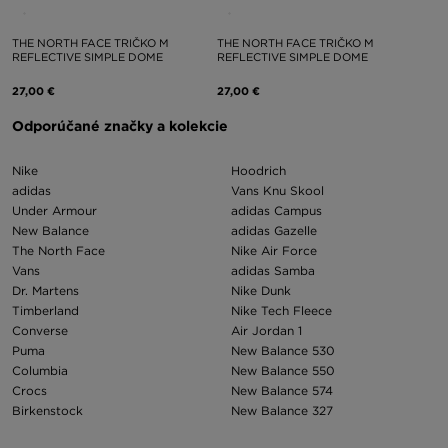
THE NORTH FACE TRIČKO M
THE NORTH FACE TRIČKO M
REFLECTIVE SIMPLE DOME
REFLECTIVE SIMPLE DOME
27,00 €
27,00 €
Odporúčané značky a kolekcie
Nike
Hoodrich
adidas
Vans Knu Skool
Under Armour
adidas Campus
New Balance
adidas Gazelle
The North Face
Nike Air Force
Vans
adidas Samba
Dr. Martens
Nike Dunk
Timberland
Nike Tech Fleece
Converse
Air Jordan 1
Puma
New Balance 530
Columbia
New Balance 550
Crocs
New Balance 574
Birkenstock
New Balance 327
Asics
Nike Air Max 97