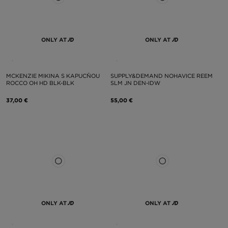
ONLY AT
ONLY AT
MCKENZIE MIKINA S KAPUCŇOU
SUPPLY&DEMAND NOHAVICE REEM
ROCCO OH HD BLK-BLK
SLM JN DEN-IDW
37,00 €
55,00 €
ONLY AT
ONLY AT