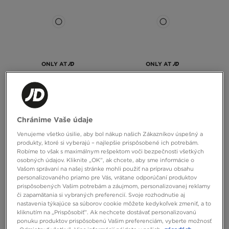
ONLY AT
ONLY AT
MCKENZIE TRIČKO ESS
NIKE TRIČKO M NSW SF
Chránime Vaše údaje
19,00 €
40,00 €
Venujeme všetko úsilie, aby bol nákup našich Zákazníkov úspešný a
produkty, ktoré si vyberajú – najlepšie prispôsobené ich potrebám.
Robíme to však s maximálnym rešpektom voči bezpečnosti všetkých
osobných údajov. Kliknite „OK”, ak chcete, aby sme informácie o
Vašom správaní na našej stránke mohli použiť na prípravu obsahu
personalizovaného priamo pre Vás, vrátane odporúčaní produktov
prispôsobených Vašim potrebám a záujmom, personalizovanej reklamy
či zapamätania si vybraných preferencií. Svoje rozhodnutie aj
nastavenia týkajúce sa súborov cookie môžete kedykoľvek zmeniť, a to
kliknutím na „Prispôsobiť”. Ak nechcete dostávať personalizovanú
ponuku produktov prispôsobenú Vašim preferenciám, vyberte možnosť
ONLY AT
ONLY AT