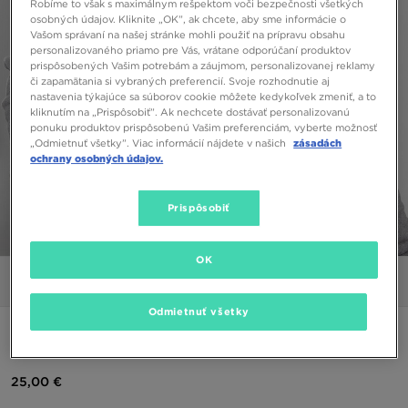
Robíme to však s maximálnym rešpektom voči bezpečnosti všetkých
osobných údajov. Kliknite „OK”, ak chcete, aby sme informácie o
Vašom správaní na našej stránke mohli použiť na prípravu obsahu
personalizovaného priamo pre Vás, vrátane odporúčaní produktov
prispôsobených Vašim potrebám a záujmom, personalizovanej reklamy
či zapamätania si vybraných preferencií. Svoje rozhodnutie aj
nastavenia týkajúce sa súborov cookie môžete kedykoľvek zmeniť, a to
kliknutím na „Prispôsobiť”. Ak nechcete dostávať personalizovanú
ponuku produktov prispôsobenú Vašim preferenciám, vyberte možnosť
„Odmietnuť všetky”. Viac informácií nájdete v našich
zásadách
ochrany osobných údajov.
Prispôsobiť
1/6
OK
Obrázky
Video
Odmietnuť všetky
JORDAN ESSENTIAL OVERHEAD HOODIE
25,00 €