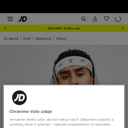
NOVINKY Zistite viac
JD Sports
Muži
Oblečenie
Mikiny
Chránime Vaše údaje
Venujeme všetko úsilie, aby bol nákup našich Zákazníkov úspešný a
produkty, ktoré si vyberajú – najlepšie prispôsobené ich potrebám.