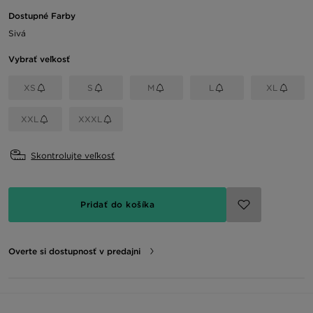
Dostupné Farby
Sivá
Vybrať veľkosť
XS
S
M
L
XL
XXL
XXXL
Skontrolujte veľkosť
Pridať do košíka
Overte si dostupnosť v predajni