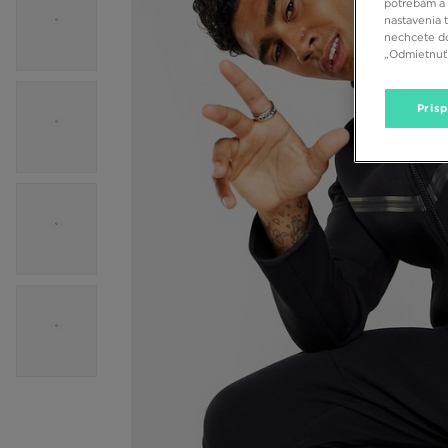
potrebám a 
nastavenia 
nechcete do
„Odmietnuť 
Pris