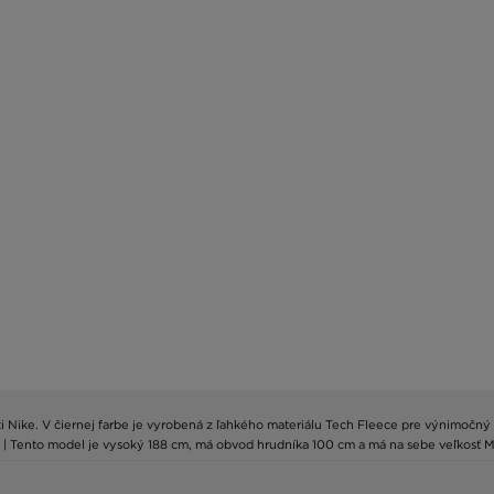
 Nike. V čiernej farbe je vyrobená z ľahkého materiálu Tech Fleece pre výnimočný 
. | Tento model je vysoký 188 cm, má obvod hrudníka 100 cm a má na sebe veľkosť M