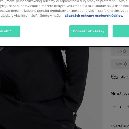
záujmom, personalizovanej reklamy či zapamätania si vybraných preferencií. Svoje 
týkajúce sa súborov cookie môžete kedykoľvek zmeniť, a to kliknutím na „Prispôsobi
stávať personalizovanú ponuku produktov prispôsobenú Vašim preferenciám, vybe
všetky”. Viac informácií nájdete v našich
zásadách ochrany osobných údajov.
Dostupné
Čierna
pôsobiť
Odmietnuť všetky
Vybrať v
XS
XXL
Skont
Množstv
Overte si 