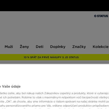
Muži
Ženy
Deti
Doplnky
Značky
Kolekcie
Muži
Ženy
Deti
Doplnky
Značky
Kolekcie
10 % SPÄŤ ZA PRVÉ NÁKUPY S JD STATUS
NIKE 
 Vaše údaje
HOO
etko úsilie, aby bol nákup našich Zákazníkov úspešný a produkty, ktoré si vyberajú 
é ich potrebám. Robíme to však s maximálnym rešpektom voči bezpečnosti všetký
knite „OK”, ak chcete, aby sme informácie o Vašom správaní na našej stránke mohli p
120,0
sahu personalizovaného priamo pre Vás, vrátane odporúčaní produktov prispôsobe