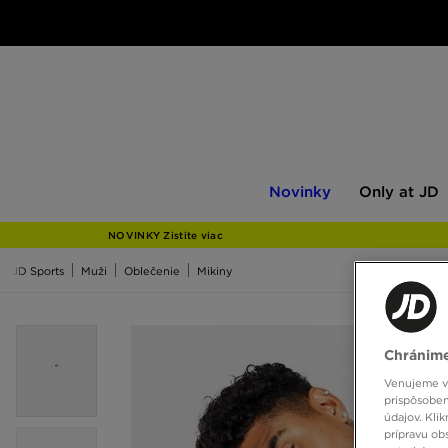
Novinky
Only
Novinky
Only at JD
at
JD
NOVINKY Zistite viac
JD Sports
Muži
Oblečenie
Mikiny
Chránime
Venujeme vš
prispôsoben
údajov. Kli
prípravu ob