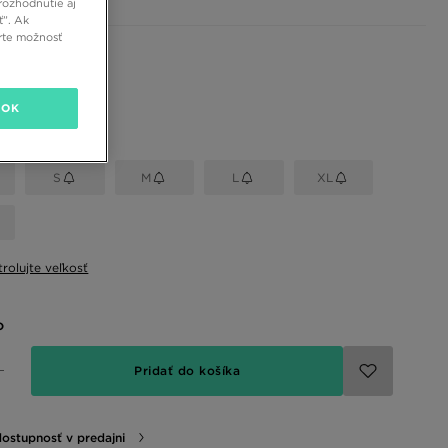
rozhodnutie aj
ť”. Ak
rte možnosť
 farby
OK
eľkosť
S
M
L
XL
rolujte veľkosť
o
Pridať do košíka
dostupnosť v predajni