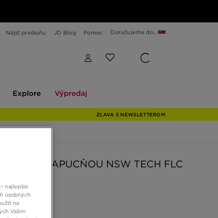
Doručujeme do...
Nájsť predajňu
JD Blog
Pomoc
Explore
Výpredaj
Explore
Výpredaj
ZĽAVA S NEWSLETTEROM
MIKINA S KAPUCŇOU NSW TECH FLC
D
– najlepšie
ch osobných
oužiť na
0 €
ných Vašim