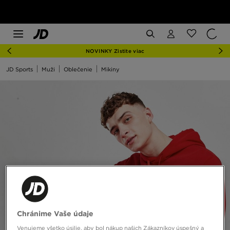
NOVINKY Zistite viac
JD Sports
Muži
Oblečenie
Mikiny
Chránime Vaše údaje
Venujeme všetko úsilie, aby bol nákup našich Zákazníkov úspešný a