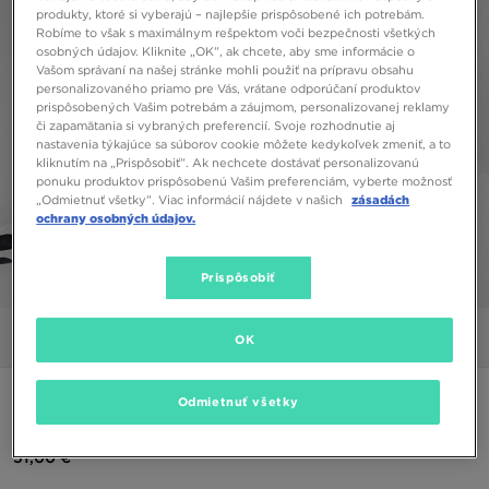
produkty, ktoré si vyberajú – najlepšie prispôsobené ich potrebám.
Robíme to však s maximálnym rešpektom voči bezpečnosti všetkých
osobných údajov. Kliknite „OK”, ak chcete, aby sme informácie o
Vašom správaní na našej stránke mohli použiť na prípravu obsahu
personalizovaného priamo pre Vás, vrátane odporúčaní produktov
prispôsobených Vašim potrebám a záujmom, personalizovanej reklamy
či zapamätania si vybraných preferencií. Svoje rozhodnutie aj
nastavenia týkajúce sa súborov cookie môžete kedykoľvek zmeniť, a to
kliknutím na „Prispôsobiť”. Ak nechcete dostávať personalizovanú
ponuku produktov prispôsobenú Vašim preferenciám, vyberte možnosť
„Odmietnuť všetky”. Viac informácií nájdete v našich
zásadách
ochrany osobných údajov.
Prispôsobiť
1/5
Obrázky
Video
OK
NIKE MIKINA S KAPUCŇOU SPORTSWEAR CLUB FLEECE
Odmietnuť všetky
51,00 €