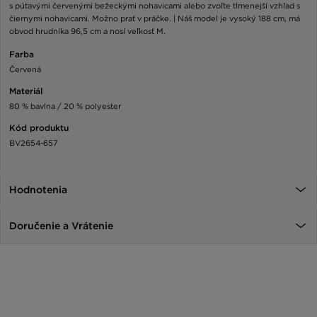
s pútavými červenými bežeckými nohavicami alebo zvoľte tlmenejší vzhľad s
čiernymi nohavicami. Možno prať v práčke. | Náš model je vysoký 188 cm, má
obvod hrudníka 96,5 cm a nosí veľkosť M.
Farba
Červená
Materiál
80 % bavlna / 20 % polyester
Kód produktu
BV2654-657
Hodnotenia
Doručenie a Vrátenie