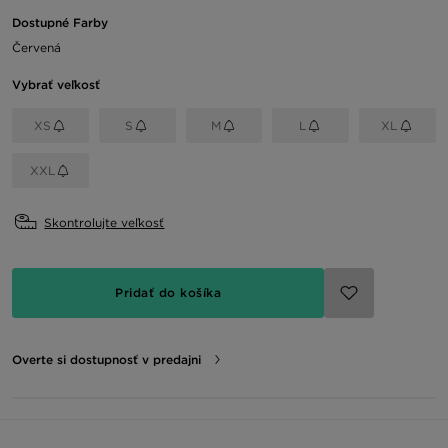
Dostupné Farby
Červená
Vybrať veľkosť
XS
S
M
L
XL
XXL
Skontrolujte veľkosť
Pridať do košíka
Overte si dostupnosť v predajni