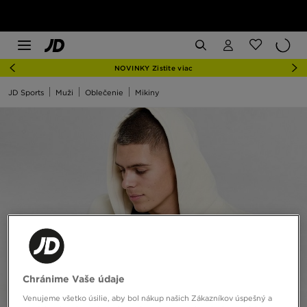
NOVINKY Zistite viac
JD Sports
Muži
Oblečenie
Mikiny
Chránime Vaše údaje
Venujeme všetko úsilie, aby bol nákup našich Zákazníkov úspešný a