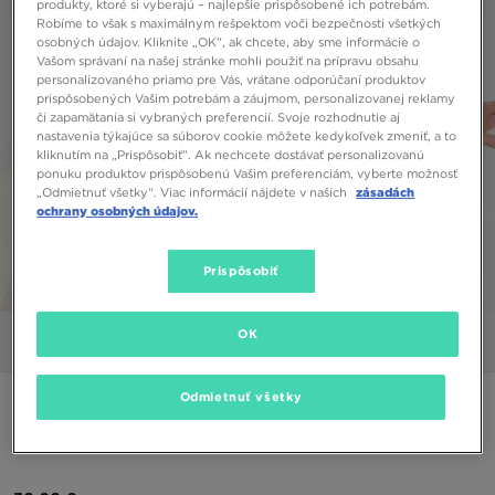
produkty, ktoré si vyberajú – najlepšie prispôsobené ich potrebám.
Robíme to však s maximálnym rešpektom voči bezpečnosti všetkých
osobných údajov. Kliknite „OK”, ak chcete, aby sme informácie o
Vašom správaní na našej stránke mohli použiť na prípravu obsahu
personalizovaného priamo pre Vás, vrátane odporúčaní produktov
prispôsobených Vašim potrebám a záujmom, personalizovanej reklamy
či zapamätania si vybraných preferencií. Svoje rozhodnutie aj
nastavenia týkajúce sa súborov cookie môžete kedykoľvek zmeniť, a to
kliknutím na „Prispôsobiť”. Ak nechcete dostávať personalizovanú
ponuku produktov prispôsobenú Vašim preferenciám, vyberte možnosť
„Odmietnuť všetky”. Viac informácií nájdete v našich
zásadách
ochrany osobných údajov.
Prispôsobiť
1/7
OK
Obrázky
Video
Odmietnuť všetky
ONLY AT JD
SUPPLY & DEMAND MIKINA S KAPUCŇOU LOGAN