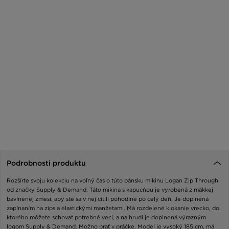
Podrobnosti produktu
Rozšírte svoju kolekciu na voľný čas o túto pánsku mikinu Logan Zip Through
od značky Supply & Demand. Táto mikina s kapucňou je vyrobená z mäkkej
bavlnenej zmesi, aby ste sa v nej cítili pohodlne po celý deň. Je doplnená
zapínaním na zips a elastickými manžetami. Má rozdelené klokanie vrecko, do
ktorého môžete schovať potrebné veci, a na hrudi je doplnená výrazným
logom Supply & Demand. Možno prať v práčke. Model je vysoký 185 cm, má