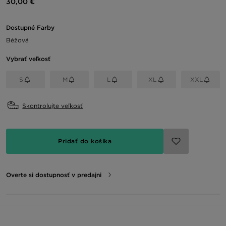
30,00 €
Dostupné Farby
Béžová
Vybrať veľkosť
S
M
L
XL
XXL
Skontrolujte veľkosť
Pridať do košíka
Overte si dostupnosť v predajni