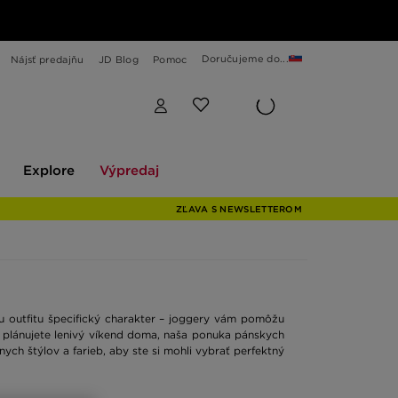
Doručujeme do...
Nájsť predajňu
JD Blog
Pomoc
Explore
Výpredaj
Explore
Výpredaj
ZĽAVA S NEWSLETTEROM
u outfitu špecifický charakter – joggery vám pomôžu
bo plánujete lenivý víkend doma, naša ponuka pánskych
h štýlov a farieb, aby ste si mohli vybrať perfektný