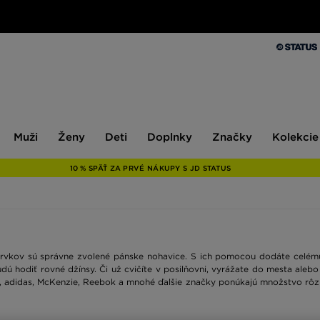
Muži
Ženy
Deti
Doplnky
Značky
Kolekcie
Muži
Ženy
Deti
Doplnky
Značky
Kolekcie
10 % SPÄŤ ZA PRVÉ NÁKUPY S JD STATUS
 prvkov sú správne zvolené pánske nohavice. S ich pomocou dodáte celém
udú hodiť rovné džínsy. Či už cvičíte v posilňovni, vyrážate do mesta ale
 adidas, McKenzie, Reebok a mnohé ďalšie značky ponúkajú množstvo rôznyc