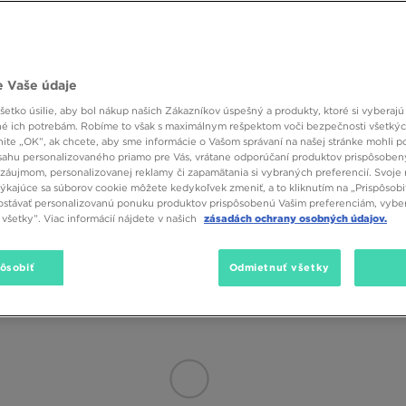
vý oddych? Alebo možno máte radi voľný, športový štýl? Potom siahnite p
vyrobené prevažne z bavlny ako Fila Babolin, Nike Zeus alebo Puma Core 
ýlety a dlhé výlety. Na dotvorenie pohodlného vzhľadu môžete joggery sp
Veľkosť
Farba
Materiá
erte si jednu z ponúk ikonických značiek! Značka adidas prichádza s model
 Vaše údaje
avrhnuté s ohľadom na bežcov: McKenzie Apollo alebo Under Armour Challe
ej, khaki alebo námorníckej modrej.
etko úsilie, aby bol nákup našich Zákazníkov úspešný a produkty, ktoré si vyberajú 
é ich potrebám. Robíme to však s maximálnym rešpektom voči bezpečnosti všetký
knite „OK”, ak chcete, aby sme informácie o Vašom správaní na našej stránke mohli p
sahu personalizovaného priamo pre Vás, vrátane odporúčaní produktov prispôsobe
lné, univerzálne a odolné. Pevná látka znamená, že vybraný model vám môže
záujmom, personalizovanej reklamy či zapamätania si vybraných preferencií. Svoje 
. Milovníci tradičných džínsov určite ocenia jednoduché modely 512 alebo 
týkajúce sa súborov cookie môžete kedykoľvek zmeniť, a to kliknutím na „Prispôsobi
ého storočia a čierne štýly sú skvelým doplnkom každého štýlu. Preferuj
stávať personalizovanú ponuku produktov prispôsobenú Vašim preferenciám, vybe
izajn Supply&Demand. Cargo nohavice sú rovnako dobré na každodenné pou
všetky”. Viac informácií nájdete v našich
zásadách ochrany osobných údajov.
hampion, North Face a Supply&Demand. Pozrite sa, čo všetko si môžete za
pôsobiť
Odmietnuť všetky