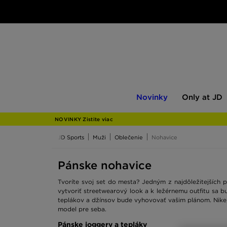
Novinky
Only
Novinky
Only at JD
at
JD
NOVINKY Zistite viac
JD Sports
Muži
Oblečenie
Nohavice
Pánske nohavice
Tvoríte svoj set do mesta? Jedným z najdôležitejších
vytvoriť streetwearový look a k ležérnemu outfitu sa b
teplákov a džínsov bude vyhovovať vašim plánom. Nike,
model pre seba.
Pánske joggery a tepláky