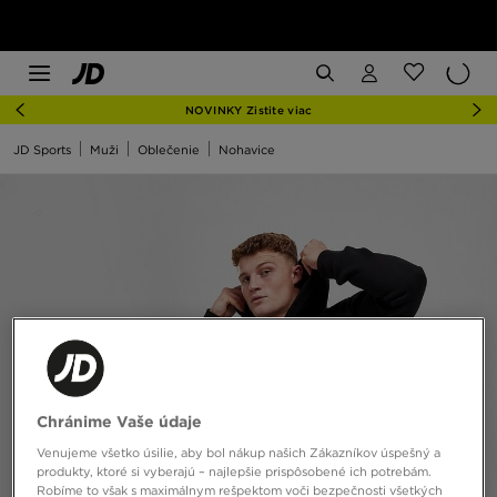
NOVINKY Zistite viac
JD Sports
Muži
Oblečenie
Nohavice
Chránime Vaše údaje
Venujeme všetko úsilie, aby bol nákup našich Zákazníkov úspešný a
produkty, ktoré si vyberajú – najlepšie prispôsobené ich potrebám.
Robíme to však s maximálnym rešpektom voči bezpečnosti všetkých