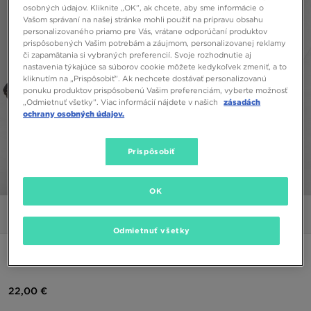
osobných údajov. Kliknite „OK”, ak chcete, aby sme informácie o
Vašom správaní na našej stránke mohli použiť na prípravu obsahu
personalizovaného priamo pre Vás, vrátane odporúčaní produktov
prispôsobených Vašim potrebám a záujmom, personalizovanej reklamy
či zapamätania si vybraných preferencií. Svoje rozhodnutie aj
nastavenia týkajúce sa súborov cookie môžete kedykoľvek zmeniť, a to
kliknutím na „Prispôsobiť”. Ak nechcete dostávať personalizovanú
ponuku produktov prispôsobenú Vašim preferenciám, vyberte možnosť
„Odmietnuť všetky”. Viac informácií nájdete v našich
zásadách
ochrany osobných údajov.
Prispôsobiť
1/5
OK
Obrázky
Video
Odmietnuť všetky
ADIDAS NOHAVICE TREFOIL ESSENTIAL JOGGERS
22,00 €