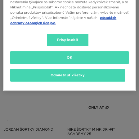
nastavenia týkajúce sa súborov cookie môžete kedykoľvek zmeniť, a to
kliknutím na „Prispôsobiť”. Ak nechcete dostávať personalizovanú
ONLY AT
ONLY AT
ponuku produktov prispôsobenú Vašim preferenciám, vyberte možnosť
„Odmietnuť všetky”. Viac informácií nájdete v našich
zásadách
ochrany osobných údajov.
HOODRICH ŠORTKY VARSITY
MCKENZIE ŠORTKY PISMO
Prispôsobiť
65,00 €
24,00 €
OK
Odmietnuť všetky
ONLY AT
JORDAN ŠORTKY DIAMOND
NIKE ŠORTKY M NK DRI-FIT
ACADEMY 25