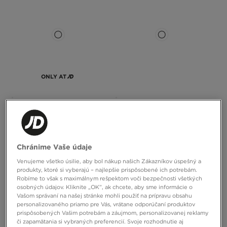
ONLY AT
THE NORTH FACE ŠORTKY M TOUR
NIKE SWIM ŠORTKY BREAKER
GRAPHIC RELAXED
ESSENTIAL
50,00 €
35,00 €
Chránime Vaše údaje
Venujeme všetko úsilie, aby bol nákup našich Zákazníkov úspešný a
produkty, ktoré si vyberajú – najlepšie prispôsobené ich potrebám.
Robíme to však s maximálnym rešpektom voči bezpečnosti všetkých
osobných údajov. Kliknite „OK”, ak chcete, aby sme informácie o
Vašom správaní na našej stránke mohli použiť na prípravu obsahu
personalizovaného priamo pre Vás, vrátane odporúčaní produktov
prispôsobených Vašim potrebám a záujmom, personalizovanej reklamy
či zapamätania si vybraných preferencií. Svoje rozhodnutie aj