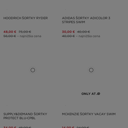
HOODRICH ŠORTKY RYDER
ADIDAS ŠORTKY ADICOLOR 3
STRIPES SWIM
48,00 €
75,00 €
30,00 €
40,00 €
56,00 €
– najnižšia cena
40,00 €
– najnižšia cena
ONLY AT
SUPPLY&DEMAND ŠORTKY
MCKENZIE ŠORTKY VACAY SWIM
PROTECT BLU-CPBL
34,00 €
48,00 €
14,00 €
24,00 €