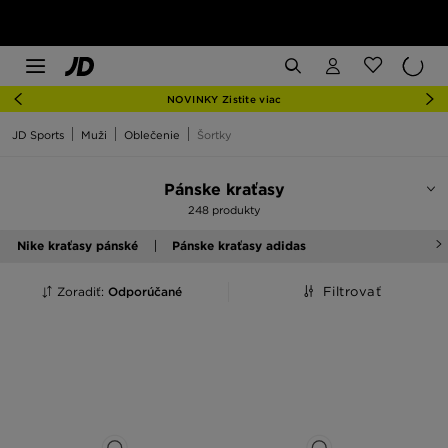
NOVINKY Zistite viac
JD Sports
Muži
Oblečenie
Šortky
Pánske kraťasy
248 produkty
Nike kraťasy pánské
Pánske kraťasy adidas
Zoradiť:
Odporúčané
Filtrovať