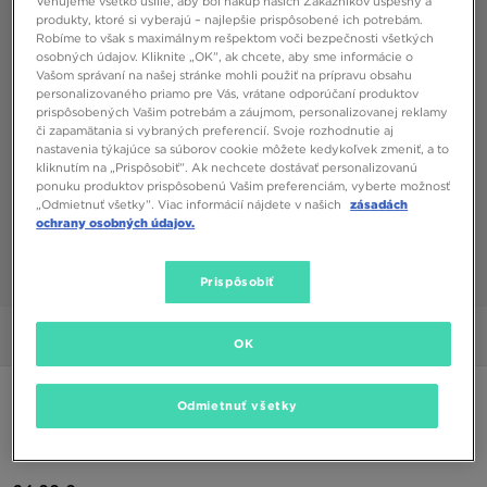
Venujeme všetko úsilie, aby bol nákup našich Zákazníkov úspešný a
produkty, ktoré si vyberajú – najlepšie prispôsobené ich potrebám.
Robíme to však s maximálnym rešpektom voči bezpečnosti všetkých
osobných údajov. Kliknite „OK”, ak chcete, aby sme informácie o
Vašom správaní na našej stránke mohli použiť na prípravu obsahu
personalizovaného priamo pre Vás, vrátane odporúčaní produktov
prispôsobených Vašim potrebám a záujmom, personalizovanej reklamy
či zapamätania si vybraných preferencií. Svoje rozhodnutie aj
nastavenia týkajúce sa súborov cookie môžete kedykoľvek zmeniť, a to
kliknutím na „Prispôsobiť”. Ak nechcete dostávať personalizovanú
ponuku produktov prispôsobenú Vašim preferenciám, vyberte možnosť
„Odmietnuť všetky”. Viac informácií nájdete v našich
zásadách
ochrany osobných údajov.
Prispôsobiť
1/7
Obrázky
Video
OK
ONLY AT JD
Odmietnuť všetky
ADIDAS BADGE OF SPORT FLEECE TRACKSUIT