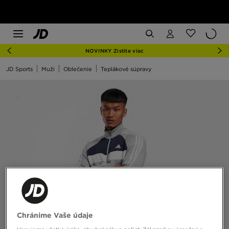
NOVINKY Zistite viac
JD Sports
Muži
Oblečenie
Teplákové súpravy
Chránime Vaše údaje