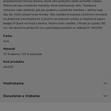
polybavlnenej flísovej tkaniny, ktorá vám poskytne úplné pohodlie a teplo.
Mikina má zips a elastické manžety, ktoré optimalizujú strih. Teplákové
nohavice majú elastický pás pre podporu a elastické manžety v dolnej časti,
aby ste mohli ukázať svoje tenisky. Táto tepláková súprava s bočnými vreckami
na drobnosti a kontrastnými 3 pruhmi na rukávoch a boku je doplnená logom
Badge of Sport na hrudi a stehne. Možno prať v práčke. | Model je vysoký 182
cm, má obvod hrudníka 101 cm a predvádza produkt vo veľkosti M. |HG2155
Farba
Sivá
Materiál
70 % bavlna / 30 % polyester
Kód produktu
HG2155
Hodnotenia
Doručenie a Vrátenie