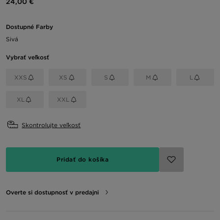
24,00 €
Dostupné Farby
Sivá
Vybrať veľkosť
XXS
XS
S
M
L
XL
XXL
Skontrolujte veľkosť
Pridať do košíka
Overte si dostupnosť v predajni