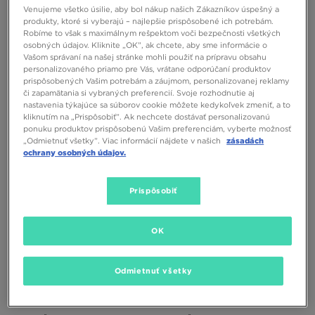
Venujeme všetko úsilie, aby bol nákup našich Zákazníkov úspešný a
produkty, ktoré si vyberajú – najlepšie prispôsobené ich potrebám.
Robíme to však s maximálnym rešpektom voči bezpečnosti všetkých
ONLY AT
ONLY AT
osobných údajov. Kliknite „OK”, ak chcete, aby sme informácie o
Vašom správaní na našej stránke mohli použiť na prípravu obsahu
personalizovaného priamo pre Vás, vrátane odporúčaní produktov
prispôsobených Vašim potrebám a záujmom, personalizovanej reklamy
ADIDAS TRIČKO TREFOIL
ADIDAS TRIČKO TREFOIL
či zapamätania si vybraných preferencií. Svoje rozhodnutie aj
ESSENTAILS SLEEVELESS
ESSENTAILS SLEEVELESS
nastavenia týkajúce sa súborov cookie môžete kedykoľvek zmeniť, a to
kliknutím na „Prispôsobiť”. Ak nechcete dostávať personalizovanú
25,00 €
25,00 €
ponuku produktov prispôsobenú Vašim preferenciám, vyberte možnosť
„Odmietnuť všetky”. Viac informácií nájdete v našich
zásadách
ochrany osobných údajov.
Prispôsobiť
OK
ONLY AT
ONLY AT
Odmietnuť všetky