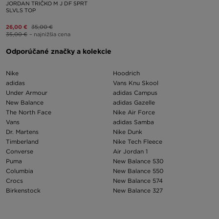
JORDAN TRIČKO M J DF SPRT
SLVLS TOP
26,00 €
35,00 €
35,00 €
– najnižšia cena
Odporúčané značky a kolekcie
Nike
Hoodrich
adidas
Vans Knu Skool
Under Armour
adidas Campus
New Balance
adidas Gazelle
The North Face
Nike Air Force
Vans
adidas Samba
Dr. Martens
Nike Dunk
Timberland
Nike Tech Fleece
Converse
Air Jordan 1
Puma
New Balance 530
Columbia
New Balance 550
Crocs
New Balance 574
Birkenstock
New Balance 327
Asics
Nike Air Max 97
Champion
New Balance 9060