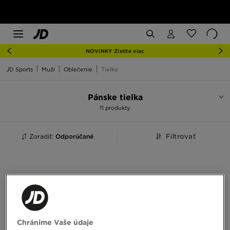
NOVINKY Zistite viac
JD Sports
Muži
Oblečenie
Tielka
Pánske tielka
11 produkty
Zoradiť:
Odporúčané
Filtrovať
Chránime Vaše údaje