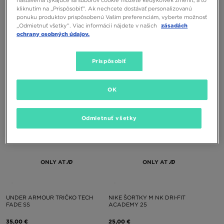
nastavenia týkajúce sa súborov cookie môžete kedykoľvek zmeniť, a to
ONLY AT
kliknutím na „Prispôsobiť”. Ak nechcete dostávať personalizovanú
ponuku produktov prispôsobenú Vašim preferenciám, vyberte možnosť
„Odmietnuť všetky”. Viac informácií nájdete v našich
zásadách
ochrany osobných údajov.
HOODRICH TRIČKO PLAYMAKE
UNDER ARMOUR TRIČKO UA TECH
UTILITY SS
70,00 €
40,00 €
Prispôsobiť
OK
Odmietnuť všetky
ONLY AT
ONLY AT
UNDER ARMOUR TRIČKO TECH
NIKE ŠORTKY M NK DRI-FIT
FADE SS
ACADEMY 25
35,00 €
25,00 €