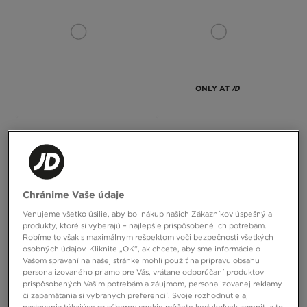
ONLY AT
NIKE LEGGINGS M PRO DRI-FIT
NIKE TRIČKO M NK DRI-FIT
TIGHT
ACADEMY 25
40,00 €
25,00 €
Chránime Vaše údaje
Venujeme všetko úsilie, aby bol nákup našich Zákazníkov úspešný a
produkty, ktoré si vyberajú – najlepšie prispôsobené ich potrebám.
Robíme to však s maximálnym rešpektom voči bezpečnosti všetkých
osobných údajov. Kliknite „OK”, ak chcete, aby sme informácie o
Vašom správaní na našej stránke mohli použiť na prípravu obsahu
personalizovaného priamo pre Vás, vrátane odporúčaní produktov
prispôsobených Vašim potrebám a záujmom, personalizovanej reklamy
či zapamätania si vybraných preferencií. Svoje rozhodnutie aj