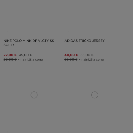
NIKE POLO M NK DF VLCTY SS
ADIDAS TRIČKO JERSEY
SOLID
22,00 €
45,00 €
40,00 €
55,00 €
28,00 €
– najnižšia cena
55,00 €
– najnižšia cena