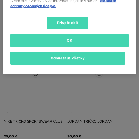
„Odmietnuť všetky”. Viac informácií nájdete v našich
zásadách
ochrany osobných údajov.
NIKE TRIČKO AIR
NIKE TRIČKO NRG NOCTA CS
Prispôsobiť
28,00 €
45,00 €
OK
Odmietnuť všetky
NIKE TRIČKO SPORTSWEAR CLUB
JORDAN TRIČKO JORDAN
25,00 €
30,00 €