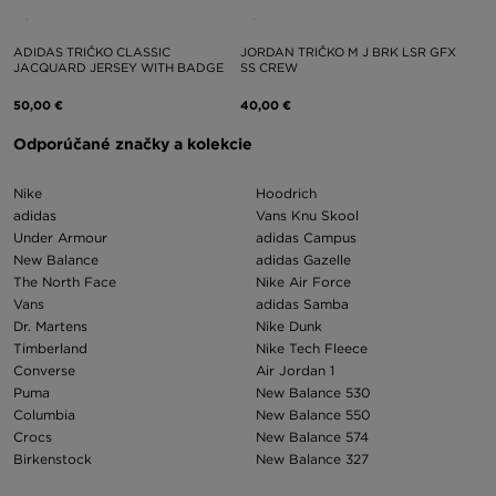
ADIDAS TRIČKO CLASSIC
JORDAN TRIČKO M J BRK LSR GFX
JACQUARD JERSEY WITH BADGE
SS CREW
50,00 €
40,00 €
Odporúčané značky a kolekcie
Nike
Hoodrich
adidas
Vans Knu Skool
Under Armour
adidas Campus
New Balance
adidas Gazelle
The North Face
Nike Air Force
Vans
adidas Samba
Dr. Martens
Nike Dunk
Timberland
Nike Tech Fleece
Converse
Air Jordan 1
Puma
New Balance 530
Columbia
New Balance 550
Crocs
New Balance 574
Birkenstock
New Balance 327
Asics
Nike Air Max 97