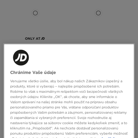
ONLY AT
ADIDAS TRIČKO EVERYDAY
JORDAN TRIČKO M J BRK S MIRO 85
CASUAL WEAR
SS CREW
Chránime Vaše údaje
35,00 €
40,00 €
Venujeme všetko úsilie, aby bol nákup našich Zákazníkov úspešný a
produkty, ktoré si vyberajú – najlepšie prispôsobené ich potrebám.
Robíme to však s maximálnym rešpektom voči bezpečnosti všetkých
osobných údajov. Kliknite „OK”, ak chcete, aby sme informácie o
Vašom správaní na našej stránke mohli použiť na prípravu obsahu
personalizovaného priamo pre Vás, vrátane odporúčaní produktov
prispôsobených Vašim potrebám a záujmom, personalizovanej reklamy
či zapamätania si vybraných preferencií. Svoje rozhodnutie aj
nastavenia týkajúce sa súborov cookie môžete kedykoľvek zmeniť, a to
kliknutím na „Prispôsobiť”. Ak nechcete dostávať personalizovanú
ponuku produktov prispôsobenú Vašim preferenciám, vyberte možnosť