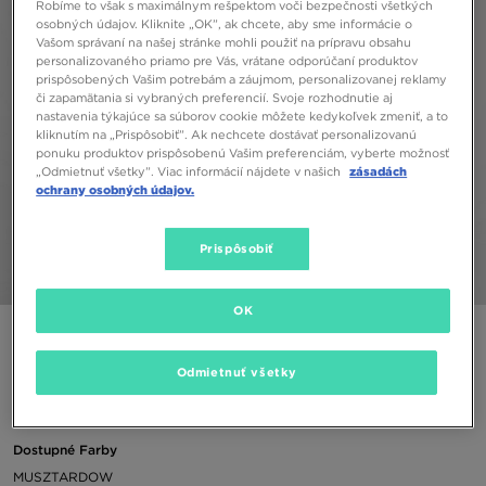
Robíme to však s maximálnym rešpektom voči bezpečnosti všetkých
osobných údajov. Kliknite „OK”, ak chcete, aby sme informácie o
Vašom správaní na našej stránke mohli použiť na prípravu obsahu
personalizovaného priamo pre Vás, vrátane odporúčaní produktov
prispôsobených Vašim potrebám a záujmom, personalizovanej reklamy
či zapamätania si vybraných preferencií. Svoje rozhodnutie aj
nastavenia týkajúce sa súborov cookie môžete kedykoľvek zmeniť, a to
kliknutím na „Prispôsobiť”. Ak nechcete dostávať personalizovanú
ponuku produktov prispôsobenú Vašim preferenciám, vyberte možnosť
„Odmietnuť všetky”. Viac informácií nájdete v našich
zásadách
ochrany osobných údajov.
Prispôsobiť
1/5
OK
CHAMPION TRIČKO CREWNECK TRIČKO
Odmietnuť všetky
17,00 €
Dostupné Farby
MUSZTARDOW