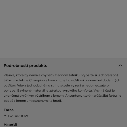
Podrobnosti produktu
Klasika, ktorá by nemala chýbať v žiadnom šatníku. Vyberte si jednofarebné
tričko z kolekcie Champion a kombinujte ho s ďalšími prvkami každodenných
outfitov. Vďaka jednoduchému strihu skvele vyzerá a neobmedzuje pri
pohybe. Bavlnený materiál je zárukou vysokého komfortu. Vrchná časť je
ukončená okrúhlym výstrihom s lemom. Akcentom, ktorý narúša žltú farbu, je
potlač s logom umiestneným na hrudi.
Farba
MUSZTARDOW
Materiál