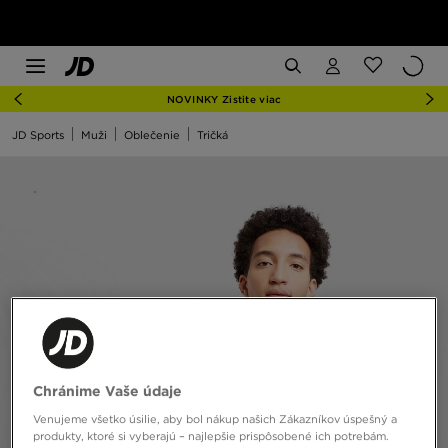
NOVINKY Zistite viac
JD Sports
Muži
Oblečenie
Tričká
Chránime Vaše údaje
Venujeme všetko úsilie, aby bol nákup našich Zákazníkov úspešný a
produkty, ktoré si vyberajú – najlepšie prispôsobené ich potrebám.