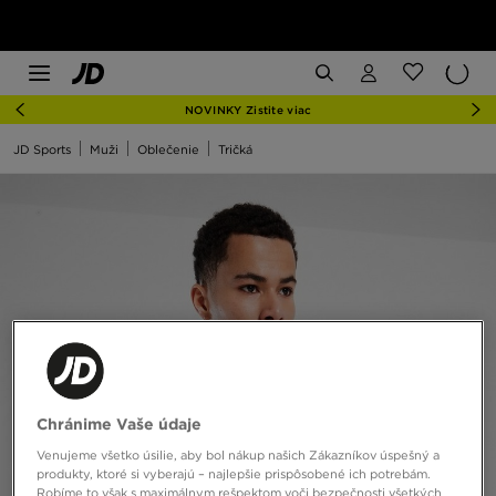
NOVINKY Zistite viac
JD Sports
Muži
Oblečenie
Tričká
Chránime Vaše údaje
Venujeme všetko úsilie, aby bol nákup našich Zákazníkov úspešný a
produkty, ktoré si vyberajú – najlepšie prispôsobené ich potrebám.
Robíme to však s maximálnym rešpektom voči bezpečnosti všetkých