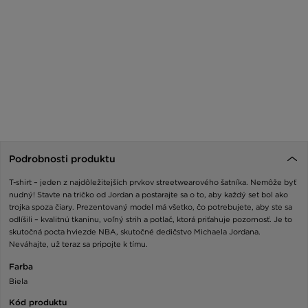
Podrobnosti produktu
T-shirt – jeden z najdôležitejších prvkov streetwearového šatníka. Nemôže byť
nudný! Stavte na tričko od Jordan a postarajte sa o to, aby každý set bol ako
trojka spoza čiary. Prezentovaný model má všetko, čo potrebujete, aby ste sa
odlíšili – kvalitnú tkaninu, voľný strih a potlač, ktorá priťahuje pozornosť. Je to
skutočná pocta hviezde NBA, skutočné dedičstvo Michaela Jordana.
Neváhajte, už teraz sa pripojte k tímu.
Farba
Biela
Kód produktu