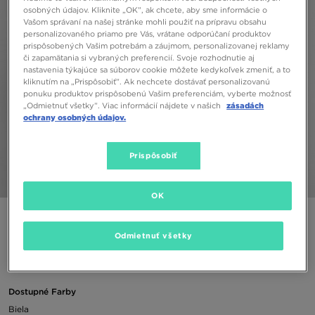
osobných údajov. Kliknite „OK”, ak chcete, aby sme informácie o
Vašom správaní na našej stránke mohli použiť na prípravu obsahu
personalizovaného priamo pre Vás, vrátane odporúčaní produktov
prispôsobených Vašim potrebám a záujmom, personalizovanej reklamy
či zapamätania si vybraných preferencií. Svoje rozhodnutie aj
nastavenia týkajúce sa súborov cookie môžete kedykoľvek zmeniť, a to
kliknutím na „Prispôsobiť”. Ak nechcete dostávať personalizovanú
ponuku produktov prispôsobenú Vašim preferenciám, vyberte možnosť
„Odmietnuť všetky”. Viac informácií nájdete v našich
zásadách
ochrany osobných údajov.
Prispôsobiť
1/4
OK
JORDAN TRIČKO M J BRAND JAM 85 SS CREW
Odmietnuť všetky
18,00 €
Dostupné Farby
Biela