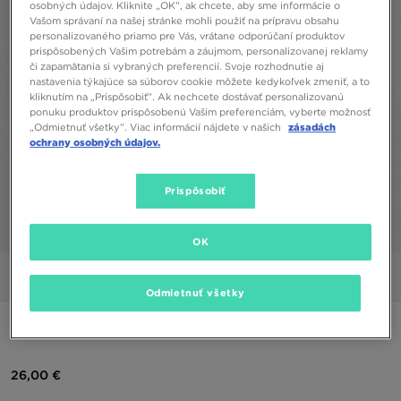
osobných údajov. Kliknite „OK”, ak chcete, aby sme informácie o
Vašom správaní na našej stránke mohli použiť na prípravu obsahu
personalizovaného priamo pre Vás, vrátane odporúčaní produktov
prispôsobených Vašim potrebám a záujmom, personalizovanej reklamy
či zapamätania si vybraných preferencií. Svoje rozhodnutie aj
nastavenia týkajúce sa súborov cookie môžete kedykoľvek zmeniť, a to
kliknutím na „Prispôsobiť”. Ak nechcete dostávať personalizovanú
ponuku produktov prispôsobenú Vašim preferenciám, vyberte možnosť
„Odmietnuť všetky”. Viac informácií nájdete v našich
zásadách
ochrany osobných údajov.
Prispôsobiť
1/5
OK
Obrázky
Video
Odmietnuť všetky
THE NORTH FACE TRIČKO SOBRETTA OS T DKGN
26,00 €