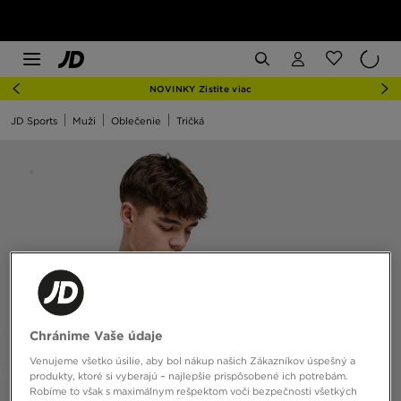
NOVINKY Zistite viac
JD Sports
Muži
Oblečenie
Tričká
Chránime Vaše údaje
Venujeme všetko úsilie, aby bol nákup našich Zákazníkov úspešný a
produkty, ktoré si vyberajú – najlepšie prispôsobené ich potrebám.
Robíme to však s maximálnym rešpektom voči bezpečnosti všetkých