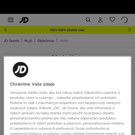
NOVINKY Zistite viac
JD Sports
Muži
Oblečenie
Vesty
Pánske Vesty
6 produkty
Zoradiť:
Odporúčané
Filtrovať
Chránime Vaše údaje
Venujeme všetko úsilie, aby bol nákup našich Zákazníkov úspešný a
produkty, ktoré si vyberajú – najlepšie prispôsobené ich potrebám.
Robíme to však s maximálnym rešpektom voči bezpečnosti všetkých
osobných údajov. Kliknite „OK”, ak chcete, aby sme informácie o
Vašom správaní na našej stránke mohli použiť na prípravu obsahu
personalizovaného priamo pre Vás, vrátane odporúčaní produktov
prispôsobených Vašim potrebám a záujmom, personalizovanej reklamy
či zapamätania si vybraných preferencií. Svoje rozhodnutie aj
nastavenia týkajúce sa súborov cookie môžete kedykoľvek zmeniť, a to