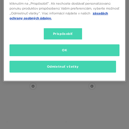
kliknutím na „Prispôsobiť”. Ak nechcete dostávať personalizovanú
ponuku produktov prispôsobenú Vašim preferenciám, vyberte možnosť
„Odmietnuť všetky”. Viac informácií nájdete v našich
zásadách
ONLY AT
ochrany osobných údajov.
Prispôsobiť
THE NORTH FACE VESTA M 1996
THE NORTH FACE VESTA $SYNTH
RETRO NUPTSE
HYB GILET BLK
OK
110,00 €
280,00 €
Odmietnuť všetky