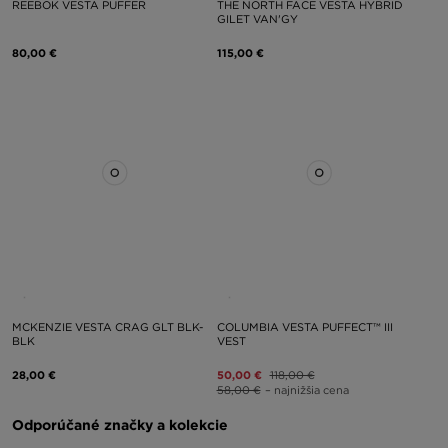
REEBOK VESTA PUFFER
THE NORTH FACE VESTA HYBRID
GILET VAN'GY
80,00 €
115,00 €
MCKENZIE VESTA CRAG GLT BLK-
COLUMBIA VESTA PUFFECT™ III
BLK
VEST
28,00 €
50,00 €
118,00 €
58,00 €
– najnižšia cena
Odporúčané značky a kolekcie