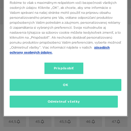
1/6
Robíme to však s maximálnym rešpektom voči bezpečnosti všetkých
osobných údajov. Kliknite „OK”, ak chcete, aby sme informácie o
Vašom správaní na našej stránke mohli použiť na prípravu obsahu
Obrázky
360°
personalizovaného priamo pre Vás, vrátane odporúčaní produktov
prispôsobených Vašim potrebám a záujmom, personalizovanej reklamy
či zapamätania si vybraných preferencií. Svoje rozhodnutie aj
NIKE DOWNSHIFTER 12
nastavenia týkajúce sa súborov cookie môžete kedykoľvek zmeniť, a to
kliknutím na „Prispôsobiť”. Ak nechcete dostávať personalizovanú
ponuku produktov prispôsobenú Vašim preferenciám, vyberte možnosť
„Odmietnuť všetky”. Viac informácií nájdete v našich
zásadách
38,00 €
ochrany osobných údajov.
Dostupné Farby
Prispôsobiť
Čierna
Vybrať veľkosť
OK
EU
US
Odmietnuť všetky
41
42
42,5
43
44
44,5
45
45,5
46
47