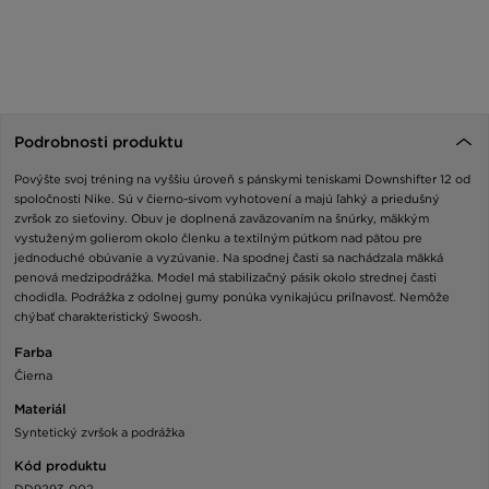
Podrobnosti produktu
Povýšte svoj tréning na vyššiu úroveň s pánskymi teniskami Downshifter 12 od
spoločnosti Nike. Sú v čierno-sivom vyhotovení a majú ľahký a priedušný
zvršok zo sieťoviny. Obuv je doplnená zaväzovaním na šnúrky, mäkkým
vystuženým golierom okolo členku a textilným pútkom nad pätou pre
jednoduché obúvanie a vyzúvanie. Na spodnej časti sa nachádzala mäkká
penová medzipodrážka. Model má stabilizačný pásik okolo strednej časti
chodidla. Podrážka z odolnej gumy ponúka vynikajúcu priľnavosť. Nemôže
chýbať charakteristický Swoosh.
Farba
Čierna
Materiál
Syntetický zvršok a podrážka
Kód produktu
DD9293-002