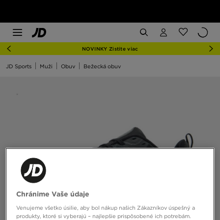
NOVINKY Zistite viac
JD Sports
Muži
Obuv
Bežecká obuv
Chránime Vaše údaje
Venujeme všetko úsilie, aby bol nákup našich Zákazníkov úspešný a
produkty, ktoré si vyberajú – najlepšie prispôsobené ich potrebám.