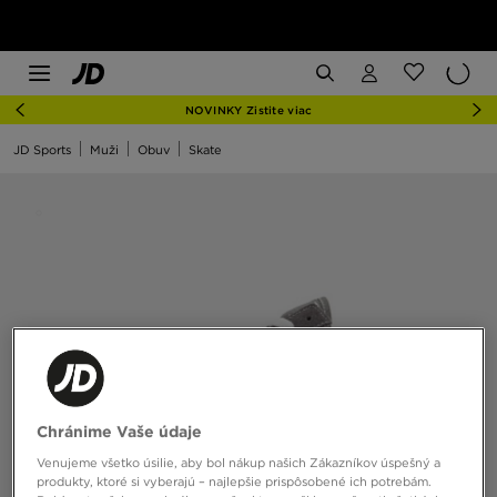
NOVINKY Zistite viac
JD Sports
Muži
Obuv
Skate
Chránime Vaše údaje
Venujeme všetko úsilie, aby bol nákup našich Zákazníkov úspešný a
produkty, ktoré si vyberajú – najlepšie prispôsobené ich potrebám.