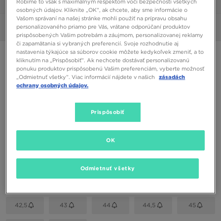
Robíme to však s maximálnym rešpektom voči bezpečnosti všetkých
1/6
osobných údajov. Kliknite „OK”, ak chcete, aby sme informácie o
Vašom správaní na našej stránke mohli použiť na prípravu obsahu
personalizovaného priamo pre Vás, vrátane odporúčaní produktov
Obrázky
360°
prispôsobených Vašim potrebám a záujmom, personalizovanej reklamy
či zapamätania si vybraných preferencií. Svoje rozhodnutie aj
nastavenia týkajúce sa súborov cookie môžete kedykoľvek zmeniť, a to
VANS OLD SKOOL
kliknutím na „Prispôsobiť”. Ak nechcete dostávať personalizovanú
ponuku produktov prispôsobenú Vašim preferenciám, vyberte možnosť
„Odmietnuť všetky”. Viac informácií nájdete v našich
zásadách
28,00 €
ochrany osobných údajov.
Dostupné Farby
Prispôsobiť
Sivá
Vybrať veľkosť
OK
EU
US
Odmietnuť všetky
39
40
40,5
41
42
42,5
43
44
44,5
45