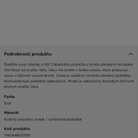
Podrobnosti produktu
Doplňte svoju zbierku o štýl Západného pobrežia s týmito pánskymi teniskami
Old Skool od značky Vans. Obuv má zvršok z textilu a kože, ktorý poskytuje
oporu a zároveň vyzerá skvele. Celok je osadený na bielej strednej podrážke,
ktorá poskytuje potrebné odpruženie. Model je zakončený ikonickým bočným
pruhom značky Vans.
Farba
Sivá
Materiál
Kožený a textilný zvršok / syntetická podrážka
Kód produktu
VN0A4BV51951