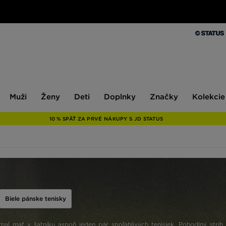
Muži
Ženy
Deti
Doplnky
Značky
Kolekcie
Muži
Ženy
Deti
Doplnky
Značky
Kolekcie
10 % SPÄŤ ZA PRVÉ NÁKUPY S JD STATUS
Biele pánske tenisky
l mať v šatníku aspoň jeden pár spoľahlivých tenisiek. Pohodlný strih