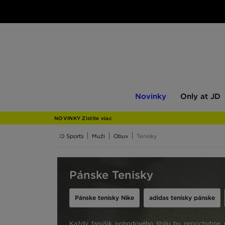
Novinky
Only
Novinky
Only at JD
at
JD
NOVINKY Zistite viac
JD Sports
Muži
Obuv
Tenisky
Pánske Tenisky
Pánske tenisky Nike
adidas tenisky pánske
Každý fanúšik pohodového štýlu by nepochybne ma