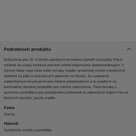
Podrobnosti produktu
Exkluzívne pre JD. S týmito pánskymi teniskami Camalfi od značky Fila si
môžete do svojej kolekcie priniesť vzhľad inšpirovaný skateboardingom. V
čiernej farbe majú tieto nízke tenisky hladký syntetický zvršok s textilnými
detailmi na päte a vystuženým golierom na členku. Sú vybavené
nastaviteľným šnurovaním pre vlastné prispôsobenie a sú osadené na
kontrastnej strednej podrážke pre odolné odpruženie. Tieto tenisky s
gumovou podrážkou pre požadovanú priľnavosť sú zakončené logom Fila na
bočných stenách, jazyku a päte.
Farba
Čierna
Materiál
Syntetický zvršok a podrážka