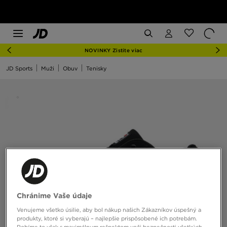
NOVINKY Zistite viac
JD Sports
Muži
Obuv
Tenisky
Chránime Vaše údaje
Venujeme všetko úsilie, aby bol nákup našich Zákazníkov úspešný a
produkty, ktoré si vyberajú – najlepšie prispôsobené ich potrebám.
Robíme to však s maximálnym rešpektom voči bezpečnosti všetkých