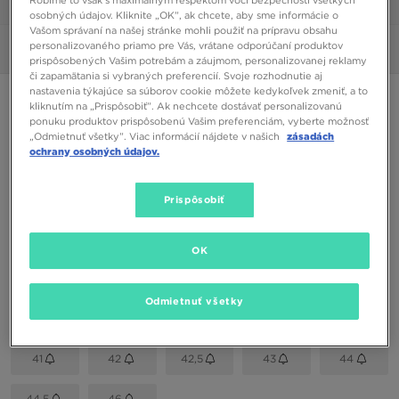
1/6
osobných údajov. Kliknite „OK”, ak chcete, aby sme informácie o
Vašom správaní na našej stránke mohli použiť na prípravu obsahu
personalizovaného priamo pre Vás, vrátane odporúčaní produktov
Obrázky
360°
prispôsobených Vašim potrebám a záujmom, personalizovanej reklamy
či zapamätania si vybraných preferencií. Svoje rozhodnutie aj
nastavenia týkajúce sa súborov cookie môžete kedykoľvek zmeniť, a to
ONLY AT JD
kliknutím na „Prispôsobiť”. Ak nechcete dostávať personalizovanú
ponuku produktov prispôsobenú Vašim preferenciám, vyberte možnosť
FILA CAMALFI
„Odmietnuť všetky”. Viac informácií nájdete v našich
zásadách
ochrany osobných údajov.
19,00 €
Prispôsobiť
Dostupné Farby
Čierna
OK
Vybrať veľkosť
Odmietnuť všetky
EU
US
41
42
42,5
43
44
44,5
46