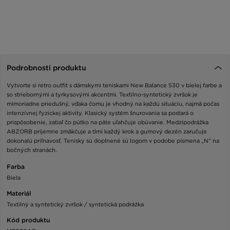
Podrobnosti produktu
Vytvorte si retro outfit s dámskymi teniskami New Balance 530 v bielej farbe a
so striebornými a tyrkysovými akcentmi. Textilno-syntetický zvršok je
mimoriadne priedušný, vďaka čomu je vhodný na každú situáciu, najmä počas
intenzívnej fyzickej aktivity. Klasický systém šnurovania sa postará o
prispôsobenie, zatiaľ čo pútko na päte uľahčuje obúvanie. Medzipodrážka
ABZORB príjemne zmäkčuje a tlmí každý krok a gumový dezén zaručuje
dokonalú priľnavosť. Tenisky sú doplnené sú logom v podobe písmena „N“ na
bočných stranách.
Farba
Biela
Materiál
Textilný a syntetický zvršok / syntetická podráźka
Kód produktu