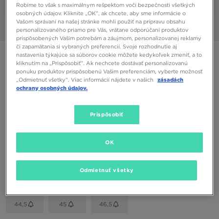
1/6
Robíme to však s maximálnym rešpektom voči bezpečnosti všetkých
osobných údajov. Kliknite „OK”, ak chcete, aby sme informácie o
Vašom správaní na našej stránke mohli použiť na prípravu obsahu
Obrázky
360°
personalizovaného priamo pre Vás, vrátane odporúčaní produktov
prispôsobených Vašim potrebám a záujmom, personalizovanej reklamy
či zapamätania si vybraných preferencií. Svoje rozhodnutie aj
NEW BALANCE 530
nastavenia týkajúce sa súborov cookie môžete kedykoľvek zmeniť, a to
kliknutím na „Prispôsobiť”. Ak nechcete dostávať personalizovanú
ponuku produktov prispôsobenú Vašim preferenciám, vyberte možnosť
„Odmietnuť všetky”. Viac informácií nájdete v našich
zásadách
58,00 €
ochrany osobných údajov.
Dostupné Farby
Prispôsobiť
Vybrať veľkosť
OK
EU
US
Odmietnuť všetky
41,5
42
42,5
43
44
44,5
45
46,5