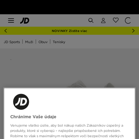
NOVINKY Zistite viac
JD Sports
Muži
Obuv
Tenisky
Chránime Vaše údaje
Venujeme všetko úsilie, aby bol nákup našich Zákazníkov úspešný a
produkty, ktoré si vyberajú – najlepšie prispôsobené ich potrebám.
Robíme to však s maximálnym rešpektom voči bezpečnosti všetkých