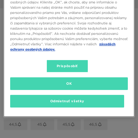
1/6
osobných údajov. Kliknite „OK”, ak chcete, aby sme informácie o
Vašom správaní na našej stránke mohli použiť na prípravu obsahu
personalizovaného priamo pre Vás, vrátane odporúčaní produktov
NEW BALANCE 9060
prispôsobených Vašim potrebám a záujmom, personalizovanej reklamy
či zapamätania si vybraných preferencií. Svoje rozhodnutie aj
nastavenia týkajúce sa súborov cookie môžete kedykoľvek zmeniť, a to
136,00 €
kliknutím na „Prispôsobiť”. Ak nechcete dostávať personalizovanú
ponuku produktov prispôsobenú Vašim preferenciám, vyberte možnosť
„Odmietnuť všetky”. Viac informácií nájdete v našich
zásadách
ochrany osobných údajov.
Dostupné Farby
Prispôsobiť
Vybrať veľkosť
OK
EU
US
Odmietnuť všetky
41,5
42
42,5
43
44
44,5
45
45,5
46,5