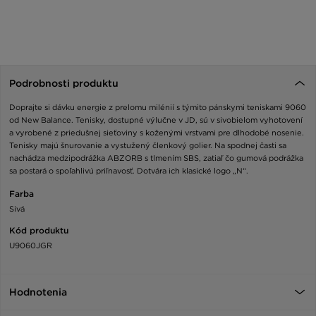
Podrobnosti produktu
Doprajte si dávku energie z prelomu milénií s týmito pánskymi teniskami 9060
od New Balance. Tenisky, dostupné výlučne v JD, sú v sivobielom vyhotovení
a vyrobené z priedušnej sieťoviny s koženými vrstvami pre dlhodobé nosenie.
Tenisky majú šnurovanie a vystužený členkový golier. Na spodnej časti sa
nachádza medzipodrážka ABZORB s tlmením SBS, zatiaľ čo gumová podrážka
sa postará o spoľahlivú priľnavosť. Dotvára ich klasické logo „N“.
Farba
Sivá
Kód produktu
U9060JGR
Hodnotenia