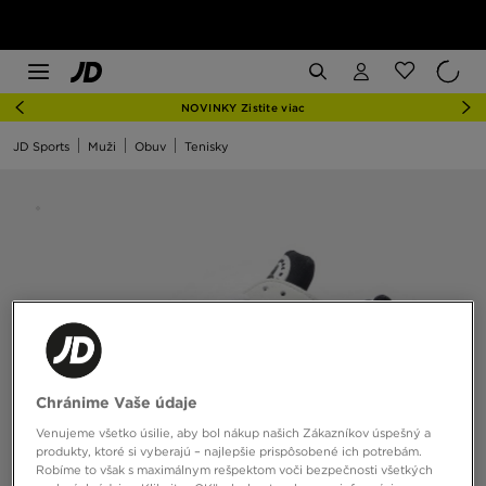
NOVINKY Zistite viac
JD Sports
Muži
Obuv
Tenisky
Chránime Vaše údaje
Venujeme všetko úsilie, aby bol nákup našich Zákazníkov úspešný a
produkty, ktoré si vyberajú – najlepšie prispôsobené ich potrebám.
Robíme to však s maximálnym rešpektom voči bezpečnosti všetkých