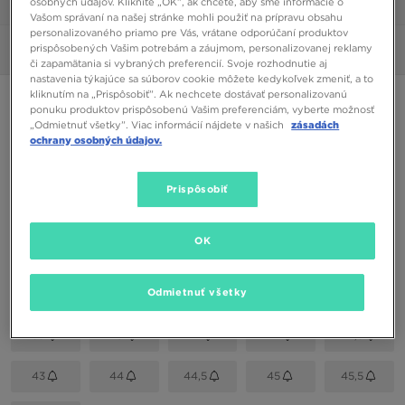
osobných údajov. Kliknite „OK”, ak chcete, aby sme informácie o
1/6
Vašom správaní na našej stránke mohli použiť na prípravu obsahu
personalizovaného priamo pre Vás, vrátane odporúčaní produktov
prispôsobených Vašim potrebám a záujmom, personalizovanej reklamy
Obrázky
360°
či zapamätania si vybraných preferencií. Svoje rozhodnutie aj
nastavenia týkajúce sa súborov cookie môžete kedykoľvek zmeniť, a to
kliknutím na „Prispôsobiť”. Ak nechcete dostávať personalizovanú
NIKE AIR HUARACHE
ponuku produktov prispôsobenú Vašim preferenciám, vyberte možnosť
„Odmietnuť všetky”. Viac informácií nájdete v našich
zásadách
ochrany osobných údajov.
37,00 €
Prispôsobiť
Dostupné Farby
Biela
OK
Vybrať veľkosť
EU
US
Odmietnuť všetky
39
40
41
42
42,5
43
44
44,5
45
45,5