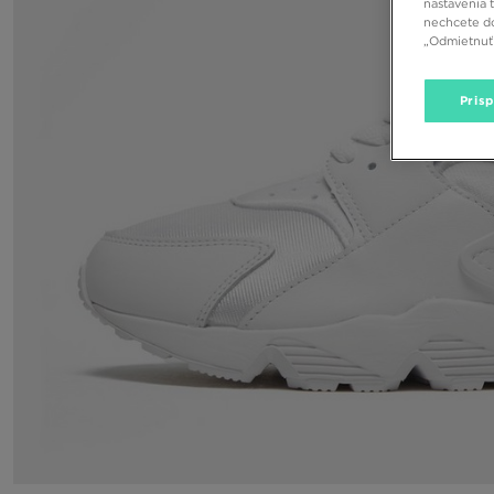
nastavenia 
nechcete do
„Odmietnuť 
Pris