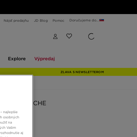
Doručujeme do...
Nájsť predajňu
JD Blog
Pomoc
Explore
Výpredaj
Explore
Výpredaj
ZĽAVA S NEWSLETTEROM
AIR HUARACHE
– najlepšie
ch osobných
 €
oužiť na
ných Vašim
rozhodnutie aj