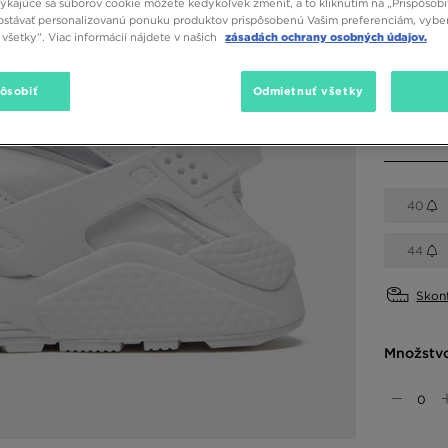
týkajúce sa súborov cookie môžete kedykoľvek zmeniť, a to kliknutím na „Prispôsobi
stávať personalizovanú ponuku produktov prispôsobenú Vašim preferenciám, vybe
Dostupné
všetky”. Viac informácií nájdete v našich
zásadách ochrany osobných údajov.
Biela
pôsobiť
Odmietnuť všetky
Vybrať v
40
44
Skont
Množstv