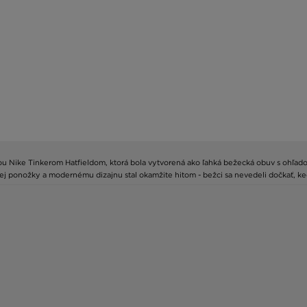
dou Nike Tinkerom Hatfieldom, ktorá bola vytvorená ako ľahká bežecká obuv s ohľad
 ponožky a modernému dizajnu stal okamžite hitom - bežci sa nevedeli dočkať, kedy 