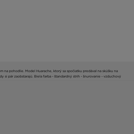
om na pohodlie. Model Huarache, ktorý sa spočiatku predával na skúšku na
si pár zaobstarajú. Biela farba - štandardný strih - šnurovanie - vzduchový