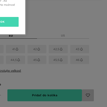
ť”. Ak
rte možnosť
 farby
OK
eľkosť
EU
US
41
42
42,5
43
44,5
45
45,5
46
rolujte veľkosť
o
Pridať do košíka