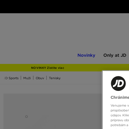
Novinky
Only
Novinky
Only at JD
at
JD
NOVINKY Zistite viac
JD Sports
Muži
Obuv
Tenisky
Chránime
Venujeme vš
prispôsoben
údajov. Kli
prípravu ob
potrebám a 