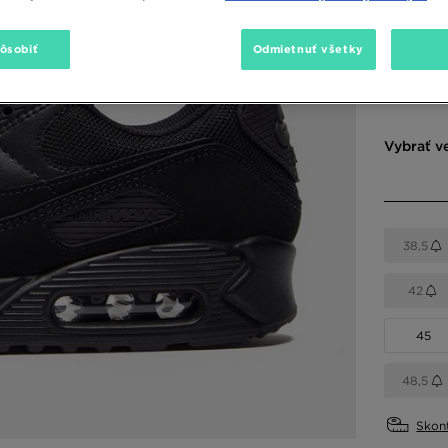
150,00 €
pôsobiť
Odmietnuť všetky
Dostupné
Vybrať v
38,5
42
45
48,5
Skont