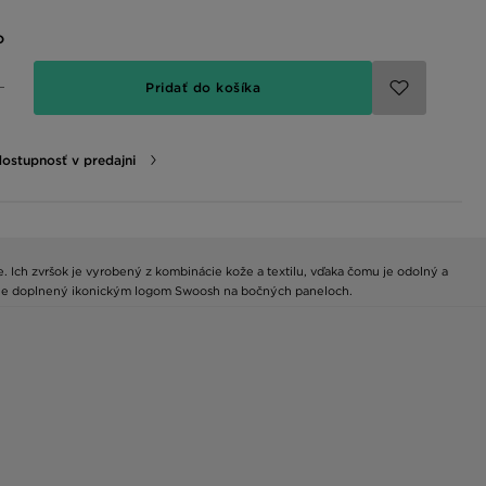
o
Pridať do košíka
dostupnosť v predajni
e. Ich zvršok je vyrobený z kombinácie kože a textilu, vďaka čomu je odolný a
el je doplnený ikonickým logom Swoosh na bočných paneloch.