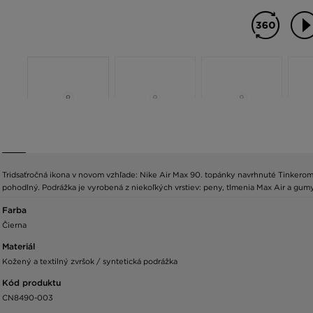
Tridsaťročná ikona v novom vzhľade: Nike Air Max 90. topánky navrhnuté Tinkerom Ha
pohodlný. Podrážka je vyrobená z niekoľkých vrstiev: peny, tlmenia Max Air a g
Farba
Čierna
Materiál
Kožený a textilný zvršok / syntetická podrážka
Kód produktu
CN8490-003