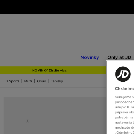
Novinky
Only
Novinky
Only at JD
at
JD
NOVINKY Zistite viac
JD Sports
Muži
Obuv
Tenisky
Chránime
Venujeme vš
prispôsoben
údajov. Kli
prípravu ob
potrebám a 
nastavenia 
nechcete do
„Odmietnuť 