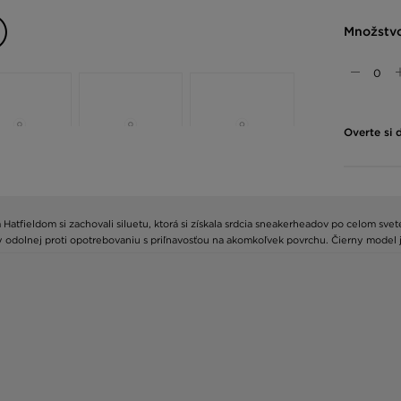
Množstv
Overte si 
tfieldom si zachovali siluetu, ktorá si získala srdcia sneakerheadov po celom svet
umy odolnej proti opotrebovaniu s priľnavosťou na akomkoľvek povrchu. Čierny mod