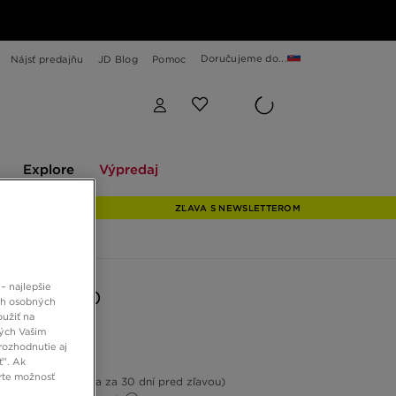
Doručujeme do...
Nájsť predajňu
JD Blog
Pomoc
Explore
Výpredaj
Explore
Výpredaj
ZĽAVA S NEWSLETTEROM
– najlepšie
AIR MAX 90
ch osobných
oužiť na
ných Vašim
rozhodnutie aj
0 €
ť”. Ak
rte možnosť
-13%
(Najnižšia cena za 30 dní pred zľavou)