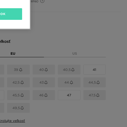
-31%
(Počiatočná cena)
OK
 farby
eľkosť
EU
US
39
40
40,5
41
42,5
43
44
44,5
45,5
46
47
47,5
49,5
rolujte veľkosť