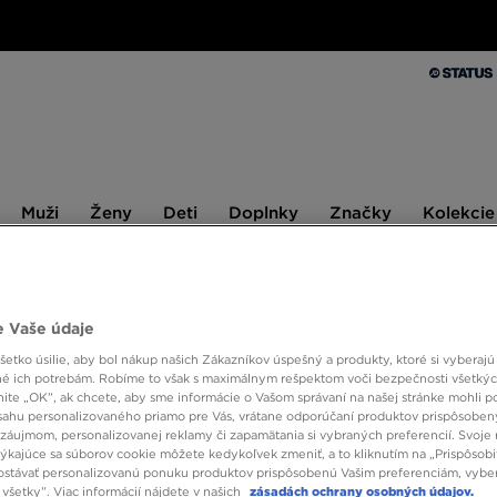
Muži
Ženy
Deti
Doplnky
Značky
Kolekcie
Muži
Ženy
Deti
Doplnky
Značky
Kolekcie
10 % SPÄŤ ZA PRVÉ NÁKUPY S JD STATUS
 Vaše údaje
etko úsilie, aby bol nákup našich Zákazníkov úspešný a produkty, ktoré si vyberajú 
NIKE 
é ich potrebám. Robíme to však s maximálnym rešpektom voči bezpečnosti všetký
knite „OK”, ak chcete, aby sme informácie o Vašom správaní na našej stránke mohli p
sahu personalizovaného priamo pre Vás, vrátane odporúčaní produktov prispôsobe
záujmom, personalizovanej reklamy či zapamätania si vybraných preferencií. Svoje 
104,0
týkajúce sa súborov cookie môžete kedykoľvek zmeniť, a to kliknutím na „Prispôsobi
stávať personalizovanú ponuku produktov prispôsobenú Vašim preferenciám, vybe
120,00 €
všetky”. Viac informácií nájdete v našich
zásadách ochrany osobných údajov.