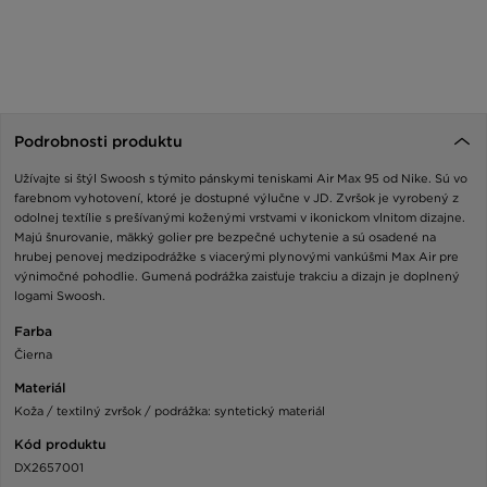
Podrobnosti produktu
Užívajte si štýl Swoosh s týmito pánskymi teniskami Air Max 95 od Nike. Sú vo
farebnom vyhotovení, ktoré je dostupné výlučne v JD. Zvršok je vyrobený z
odolnej textílie s prešívanými koženými vrstvami v ikonickom vlnitom dizajne.
Majú šnurovanie, mäkký golier pre bezpečné uchytenie a sú osadené na
hrubej penovej medzipodrážke s viacerými plynovými vankúšmi Max Air pre
výnimočné pohodlie. Gumená podrážka zaisťuje trakciu a dizajn je doplnený
logami Swoosh.
Farba
Čierna
Materiál
Koža / textilný zvršok / podrážka: syntetický materiál
Kód produktu
DX2657001