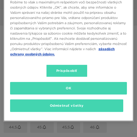
1/6
Robíme to však s maximálnym rešpektom voči bezpečnosti všetkých
osobných údajov. Kliknite „OK”, ak chcete, aby sme informácie o
Vašom správaní na našej stránke mohli použiť na prípravu obsahu
Obrázky
360°
personalizovaného priamo pre Vás, vrátane odporúčaní produktov
prispôsobených Vašim potrebám a záujmom, personalizovanej reklamy
či zapamätania si vybraných preferencií. Svoje rozhodnutie aj
nastavenia týkajúce sa súborov cookie môžete kedykoľvek zmeniť, a to
NIKE AIR MAX 95
kliknutím na „Prispôsobiť”. Ak nechcete dostávať personalizovanú
ponuku produktov prispôsobenú Vašim preferenciám, vyberte možnosť
„Odmietnuť všetky”. Viac informácií nájdete v našich
zásadách
130,00 €
ochrany osobných údajov.
Dostupné Farby
Prispôsobiť
Čierna
Vybrať veľkosť
OK
EU
US
Odmietnuť všetky
41
42
42,5
43
44
44,5
45
45,5
46