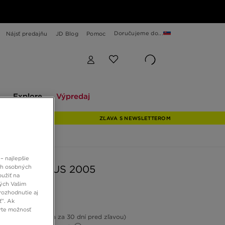
Doručujeme do...
Nájsť predajňu
JD Blog
Pomoc
Explore
Výpredaj
Explore
Výpredaj
ZĽAVA S NEWSLETTEROM
– najlepšie
ch osobných
AIR PEGASUS 2005
oužiť na
ných Vašim
rozhodnutie aj
 €
ť”. Ak
rte možnosť
17%
(Najnižšia cena za 30 dní pred zľavou)