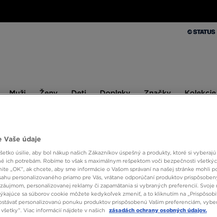
Muži
Ženy
Deti
Doplnky
Značky
Kolekcie
Muži
Ženy
Deti
Doplnky
Značky
Kolekcie
10 % SPÄŤ ZA PRVÉ NÁKUPY S JD STATUS
 Vaše údaje
etko úsilie, aby bol nákup našich Zákazníkov úspešný a produkty, ktoré si vyberajú 
é ich potrebám. Robíme to však s maximálnym rešpektom voči bezpečnosti všetký
NIKE 
knite „OK”, ak chcete, aby sme informácie o Vašom správaní na našej stránke mohli p
sahu personalizovaného priamo pre Vás, vrátane odporúčaní produktov prispôsobe
záujmom, personalizovanej reklamy či zapamätania si vybraných preferencií. Svoje 
70,00
týkajúce sa súborov cookie môžete kedykoľvek zmeniť, a to kliknutím na „Prispôsobi
stávať personalizovanú ponuku produktov prispôsobenú Vašim preferenciám, vybe
84,00 €
-
všetky”. Viac informácií nájdete v našich
zásadách ochrany osobných údajov.