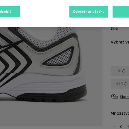
140,00 €
pôsobiť
Odmietnuť všetky
Dostupné
Sivá
Vybrať v
41
44,5
Skont
Množstv