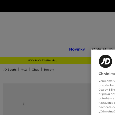
Novinky
Only
Novinky
Only at JD
at
JD
NOVINKY Zistite viac
JD Sports
Muži
Obuv
Tenisky
Chránime
Venujeme vš
prispôsoben
údajov. Kli
prípravu ob
potrebám a 
nastavenia 
nechcete do
„Odmietnuť 