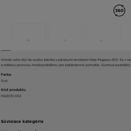
Vneste retro štýl do svojho šatníka s pánskymi teniskami Nike Pegasus 2K5. Sú v me
a mäkkou penovou medzipodrážkou pre každodenné pohodlie. Gumová podrážka zar
Farba
Sivá
Kód produktu
HQ3031-002
Súvisiace kategórie