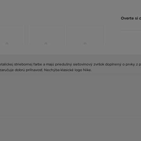
Overte si 
talickej striebornej farbe a majú priedušný sieťovinový zvršok doplnený o prvky z 
učuje dobrú priľnavosť. Nechýba klasické logo Nike.