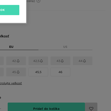
-50%
(Počiatočná cena)
OK
 farby
eľkosť
EU
US
42
42,5
43
44
45
45,5
46
rolujte veľkosť
o
Pridať do košíka