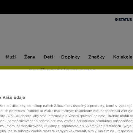
Muži
Ženy
Deti
Doplnky
Značky
Kolekcie
Muži
Ženy
Deti
Doplnky
Značky
Kolekcie
10 % SPÄŤ ZA PRVÉ NÁKUPY S JD STATUS
 Vaše údaje
NIKE
etko úsilie, aby bol nákup našich Zákazníkov úspešný a produkty, ktoré si vyberajú 
é ich potrebám. Robíme to však s maximálnym rešpektom voči bezpečnosti všetký
knite „OK”, ak chcete, aby sme informácie o Vašom správaní na našej stránke mohli p
72,00
sahu personalizovaného priamo pre Vás, vrátane odporúčaní produktov prispôsobe
záujmom, personalizovanej reklamy či zapamätania si vybraných preferencií. Svoje 
týkajúce sa súborov cookie môžete kedykoľvek zmeniť, a to kliknutím na „Prispôsobi