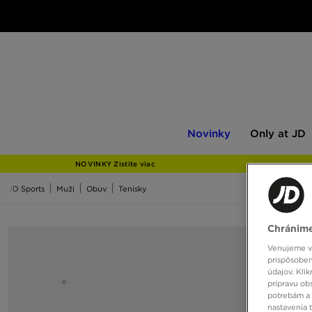
Novinky
Only
Novinky
Only at JD
at
JD
NOVINKY Zistite viac
JD Sports
Muži
Obuv
Tenisky
Chránime
Venujeme vš
prispôsoben
údajov. Kli
prípravu ob
potrebám a 
nastavenia 