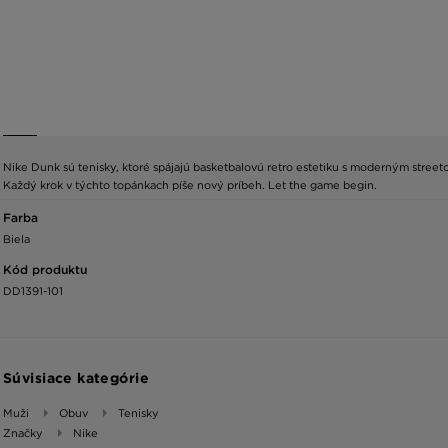
Nike Dunk sú tenisky, ktoré spájajú basketbalovú retro estetiku s moderným streetov
Každý krok v týchto topánkach píše nový príbeh. Let the game begin.
Farba
Biela
Kód produktu
DD1391-101
Súvisiace kategórie
Muži
Obuv
Tenisky
Značky
Nike