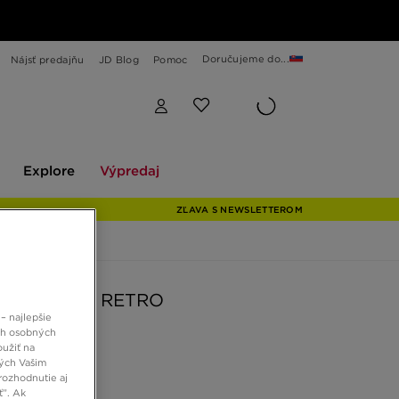
Doručujeme do...
Nájsť predajňu
JD Blog
Pomoc
Explore
Výpredaj
Explore
Výpredaj
ZĽAVA S NEWSLETTEROM
 DUNK LOW RETRO
– najlepšie
ch osobných
oužiť na
 €
ných Vašim
rozhodnutie aj
ť”. Ak