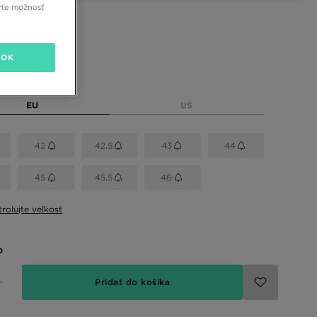
rte možnosť
 farby
OK
eľkosť
EU
US
42
42,5
43
44
45
45,5
46
rolujte veľkosť
o
Pridať do košíka