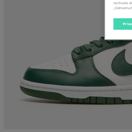
nechcete do
„Odmietnuť 
Pris