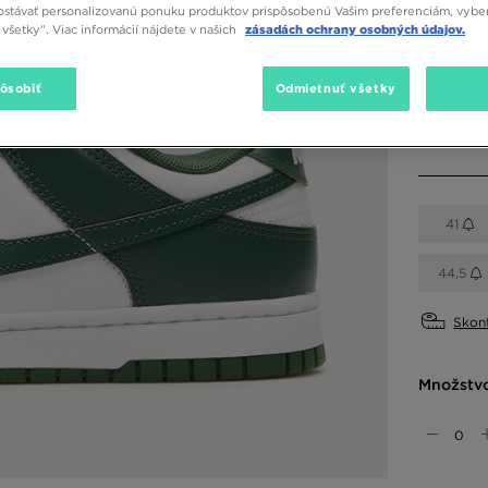
stávať personalizovanú ponuku produktov prispôsobenú Vašim preferenciám, vybe
všetky”. Viac informácií nájdete v našich
zásadách ochrany osobných údajov.
Dostupné
Biela
pôsobiť
Odmietnuť všetky
Vybrať v
41
44,5
Skont
Množstv